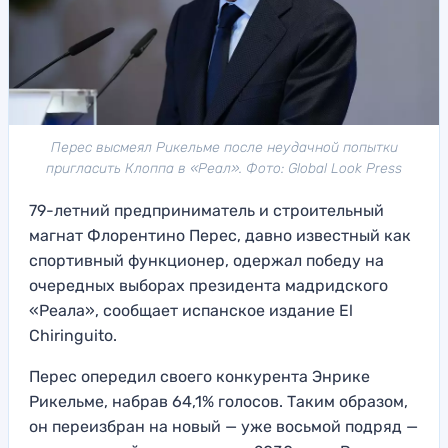
Перес высмеял Рикельме после неудачной попытки
пригласить Клоппа в «Реал». Фото: Global Look Press
79-летний предприниматель и строительный
магнат Флорентино Перес, давно известный как
спортивный функционер, одержал победу на
очередных выборах президента мадридского
«Реала», сообщает испанское издание El
Chiringuito.
Перес опередил своего конкурента Энрике
Рикельме, набрав 64,1% голосов. Таким образом,
он переизбран на новый — уже восьмой подряд —