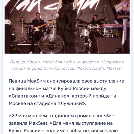
Певица Макsим споет для любимых фанатов «Спартака»
на матче финала Кубка России. Фото: Соцсети Макsим
Певица МакSим анонсировала свое выступление
на финальном матче Кубка России между
«Спартаком» и «Динамо», который пройдет в
Москве на стадионе «Лужники».
«29 мая мы всем стадионом громко споем!» –
заявила МакSим. «Для меня выступление на
Кубке России – значимое событие, испытываю