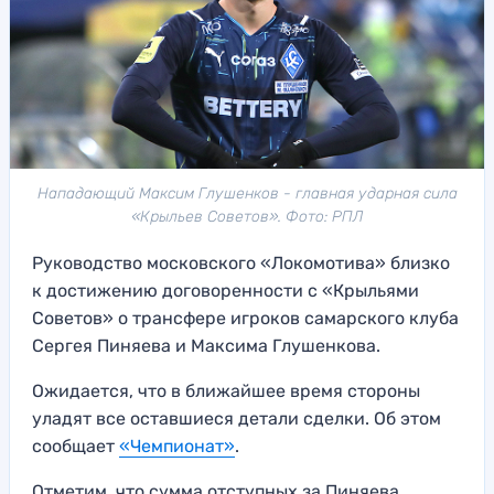
Нападающий Максим Глушенков - главная ударная сила
«Крыльев Советов». Фото: РПЛ
Руководство московского «Локомотива» близко
к достижению договоренности с «Крыльями
Советов» о трансфере игроков самарского клуба
Сергея Пиняева и Максима Глушенкова.
Ожидается, что в ближайшее время стороны
уладят все оставшиеся детали сделки. Об этом
сообщает
«Чемпионат»
.
Отметим, что сумма отступных за Пиняева