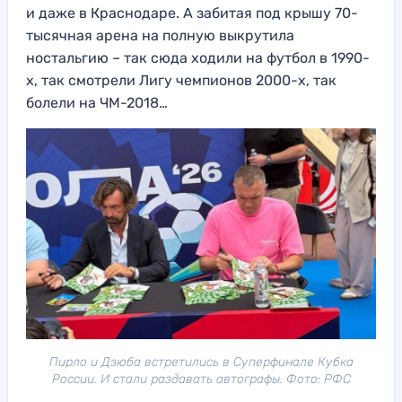
и даже в Краснодаре. А забитая под крышу 70-
тысячная арена на полную выкрутила
ностальгию – так сюда ходили на футбол в 1990-
х, так смотрели Лигу чемпионов 2000-х, так
болели на ЧМ-2018…
Пирло и Дзюба встретились в Суперфинале Кубка
России. И стали раздавать автографы. Фото: РФС