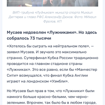
ВИП-трибуна «Лудников»: министр спорта Михаил
Дегтярев и глава РФС Александр Дюков. Фото: МИхаил
Фролов, КП
Мусаев недоволен «Лужниками». Но здесь
собралось 73 тысячи
«Хотелось бы сыграть на нейтральном поле», —
заявил Мусаев. И звучало это максимально
странно. Суперфинал Кубка России традиционно
проводится на главном стадионе страны
«Лужниках». Это все равно, если бы «Манчестер
Сити» возмущался, что финал Кубка Англии
играют на лондонском «Уэмбли».
Но Мусаев был прав в том, что «Лужники» были
намного больше красно-белыми, чем черно-
зелеными. Впрочем, так было бы в любом городе,