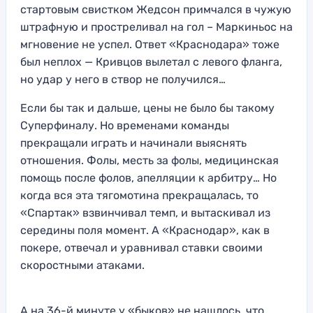
стартовым свистком Жедсон примчался в чужую
штрафную и простреливал на гол – Маркиньос на
мгновение не успел. Ответ «Краснодара» тоже
был неплох — Кривцов вылетал с левого фланга,
но удар у него в створ не получился…
Если бы так и дальше, цены не было бы такому
Суперфиналу. Но временами команды
прекращали играть и начинали выяснять
отношения. Фолы, месть за фолы, медицинская
помощь после фолов, апелляции к арбитру… Но
когда вся эта тягомотина прекращалась, то
«Спартак» взвинчивал темп, и вытаскивал из
середины поля момент. А «Краснодар», как в
покере, отвечал и уравнивал ставки своими
скоростными атаками.
А на 36-й минуте у «быков» не нашлось, что