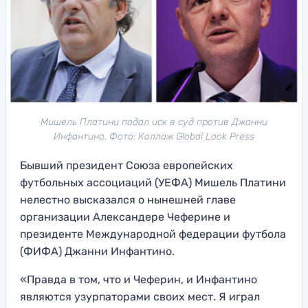
Мишель Платини подал иск в суд против Джанни
Инфантино. Фото: Коллаж Global Look Press
Бывший президент Союза европейских
футбольных ассоциаций (УЕФА) Мишель Платини
нелестно высказался о нынешней главе
организации Александере Чеферине и
президенте Международной федерации футбола
(ФИФА) Джанни Инфантино.
«Правда в том, что и Чеферин, и Инфантино
являются узурпаторами своих мест. Я играл