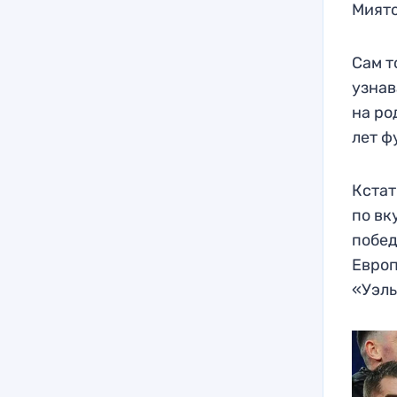
Миято
Сам т
узнав
на ро
лет ф
Кстат
по вк
побед
Европ
«Уэль