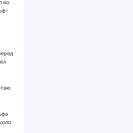
л во
льф-
перед
рел
итаю
льфа
коло