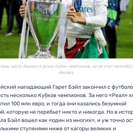
чень часто держал в руках Кубок чемпионов, но не стал легендой
Reuters
йский нападающий Гарет Бэйл закончил с футболо
есть несколько Кубков чемпионов. За него «Реал» к
атил 100 млн евро, и тогда они казались безумной
й, которую не перебьет никто и никогда. Но в ист
ла Бэйл вошел как «один из многих», и уж точно ос
лькими ступенями ниже от кагоры великих и