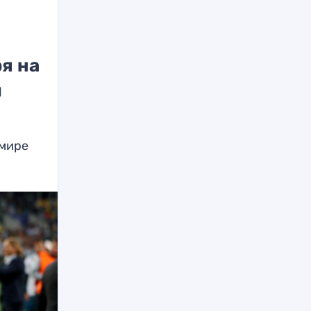
я на
м
 мире