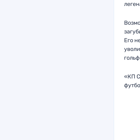
леген
Возмо
загуб
Его н
уволи
гольф
«КП С
футбо