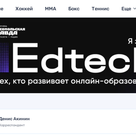
ие
Хоккей
MMA
Бокс
Теннис
Еще
Денис Акинин
Корреспондент