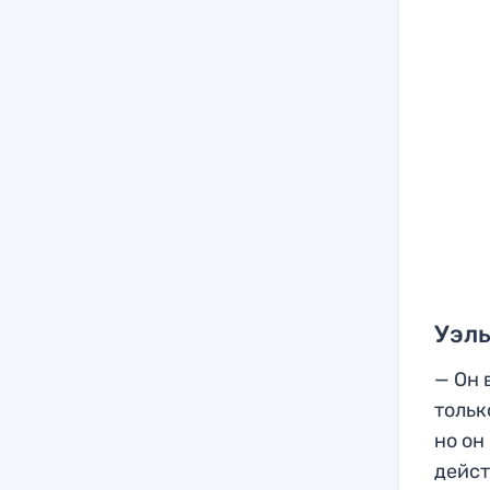
Уэль
— Он 
тольк
но он
дейст