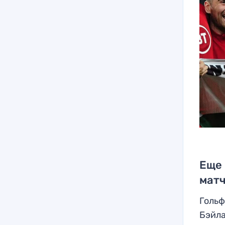
Еще 
матч
Гольф
Бэйла