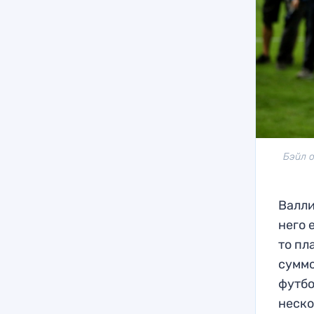
Бэйл о
Валли
него 
то пл
суммо
футбо
неско