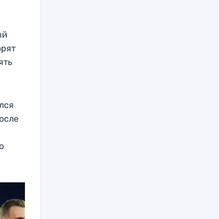
ый
орят
ять
елся
после
ю