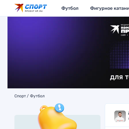
Футбол
Фигурное катан
Спорт
Футбол