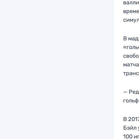
валли
време
симул
В ма
«голь
свобо
матча
транс
— Ред
гольф
В 201
Бэйл 
100 и