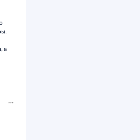
о
ры.
, а