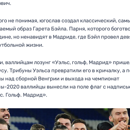
вич.
ого не понимая, югослав создал классический, сам
аемый образ Гарета Бэйла. Парня, которого боготв
дине, но ненавидят в Мадриде, где Бэйл провел дев
утбольной жизни.
и, валлийцам лозунг «Уэльс, гольф, Мадрид» приш
усу. Трибуны Уэльса превратили его в кричалку, а 
ы над сборной Венгрии и выхода на чемпионат
ы-2020 валлийцы вынесли на поле флаг с надпись
с. Гольф. Мадрид».