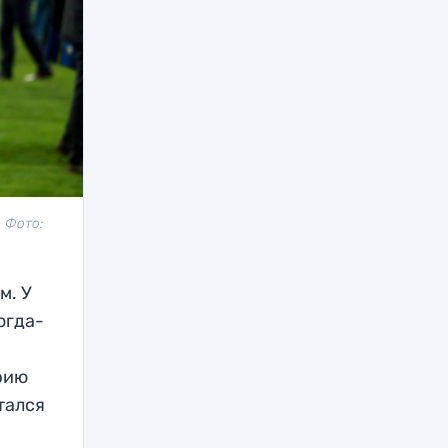
. Фото:
м. У
огда-
орию
тался