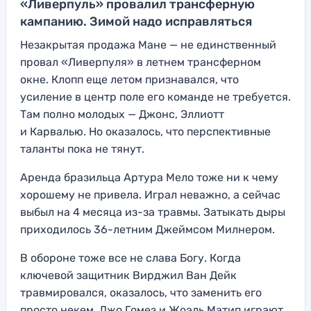
«Ливерпуль» провалил трансферную
кампанию. Зимой надо исправляться
Незакрытая продажа Мане — не единственный
провал «Ливерпуля» в летнем трансферном
окне. Клопп еще летом признавался, что
усиление в центр поле его команде не требуется.
Там полно молодых — Джонс, Эллиотт
и Карвалью. Но оказалось, что перспективные
таланты пока не тянут.
Аренда бразильца Артура Мело тоже ни к чему
хорошему не привела. Играл неважно, а сейчас
выбыл на 4 месяца из-за травмы. Затыкать дыры
приходилось 36-летним Джеймсом Милнером.
В обороне тоже все не слава Богу. Когда
ключевой защитник Вирджил Ван Дейк
травмировался, оказалось, что заменить его
просто некем. Джо Гомез и Жоэль Матип играют