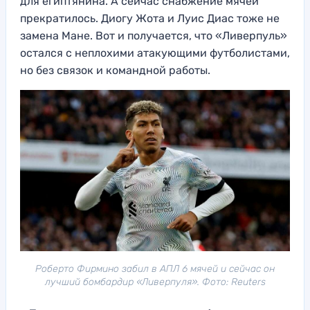
для египтянина. А сейчас снабжение мячей
прекратилось. Диогу Жота и Луис Диас тоже не
замена Мане. Вот и получается, что «Ливерпуль»
остался с неплохими атакующими футболистами,
но без связок и командной работы.
Роберто Фирмино забил в АПЛ 6 мячей и сейчас он
лучший бомбардир «Ливерпуля». Фото: Reuters