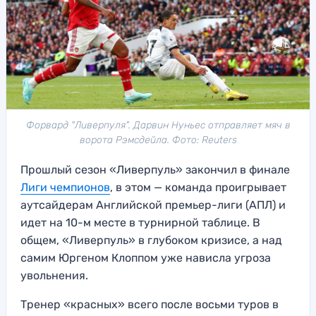
Форвард "Ливерпуля". Дарвин Нуньес отправляет мяч в
ворота Рэмсдейла. Фото: Reuters
Прошлый сезон «Ливерпуль» закончил в финале
Лиги чемпионов
, в этом — команда проигрывает
аутсайдерам Английской премьер-лиги (АПЛ) и
идет на 10-м месте в турнирной таблице. В
общем, «Ливерпуль» в глубоком кризисе, а над
самим Юргеном Клоппом уже нависла угроза
увольнения.
Тренер «красных» всего после восьми туров в