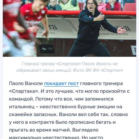
Главный тренер «Спартака» Паоло Ваноли не
сдерживает своих эмоций. Фото: ВК ФК «Спартак»
Паоло Ваноли
покидает пост
главного тренера
«Спартака». И это лучшее, что могло произойти с
командой. Потому что все, чем запомнился
итальянец – неестественно бурные эмоции на
скамейке запасных. Ваноли вел себя так, словно
у него в контракте было прописано бегать и
прыгать во время матчей. Выглядело
максимально неестественно. Но чисто