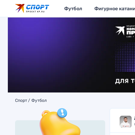
Футбол
Фигурное катан
Спорт
Футбол