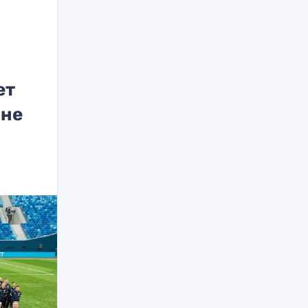
ет
 не