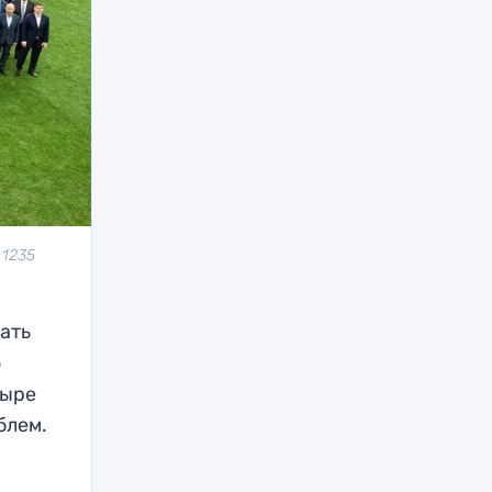
 1235
ать
о
тыре
блем.