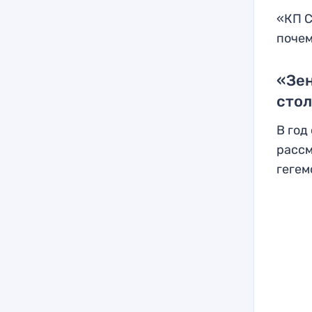
«КП С
почем
«Зен
сто
В год
рассм
гегем