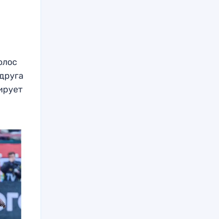
олос
 друга
тирует