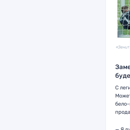
«Зенит
Заме
буде
С лег
Может
бело-
прода
— Я д