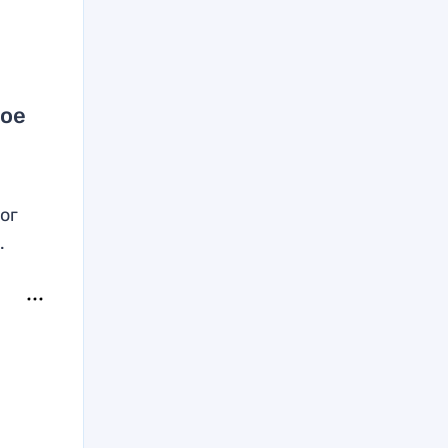
и
ное
ог
.