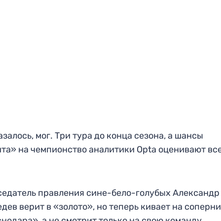
азалось, мог. Три тура до конца сезона, а шансы
та» на чемпионство аналитики Opta оценивают все
едатель правления сине-бело-голубых Александр
дев верит в «золото», но теперь кивает на соперн
нодара», а не смотрит только на свою команду.