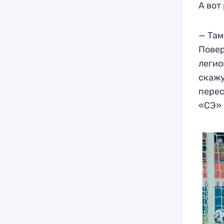
А вот
— Там
Повер
легио
скажу
перес
«СЭ» 