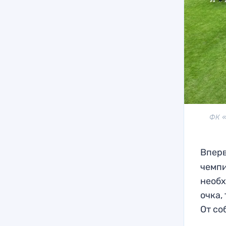
ФК «
Вперв
чемпи
необх
очка,
От со