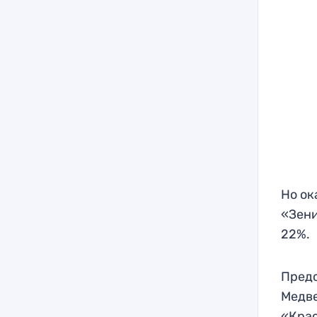
Но ок
«Зени
22%.
Предс
Медве
«Крас