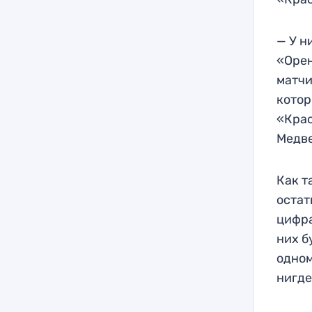
— У н
«Орен
матчи
котор
«Крас
Медве
Как т
остат
цифра
них б
одном
нигде