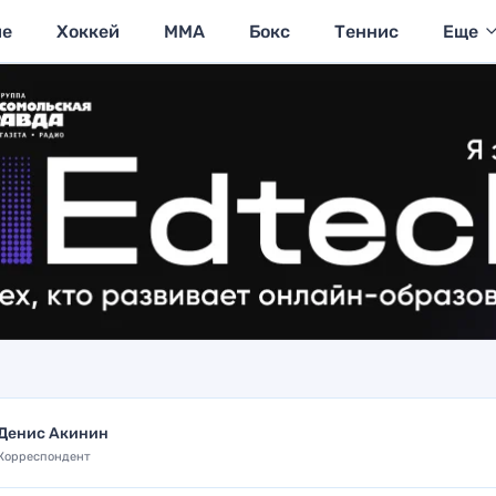
ие
Хоккей
MMA
Бокс
Теннис
Еще
Денис Акинин
Корреспондент