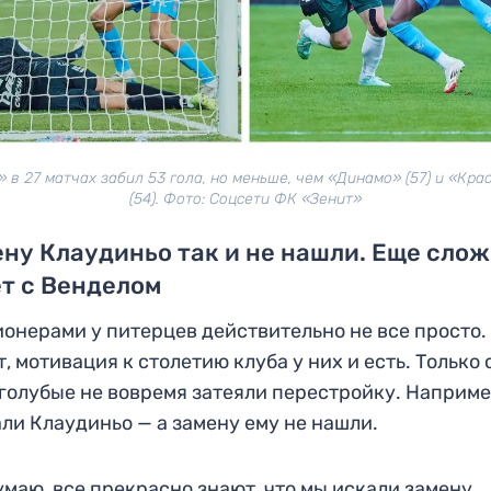
» в 27 матчах забил 53 гола, но меньше, чем «Динамо» (57) и «Кра
(54). Фото: Соцсети ФК «Зенит»
ну Клаудиньо так и не нашли. Еще сло
т с Венделом
ионерами у питерцев действительно не все просто.
, мотивация к столетию клуба у них и есть. Только
голубые не вовремя затеяли перестройку. Наприме
ли Клаудиньо — а замену ему не нашли.
умаю, все прекрасно знают, что мы искали замену