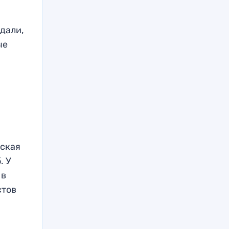
едали,
ые
еская
. У
 в
стов