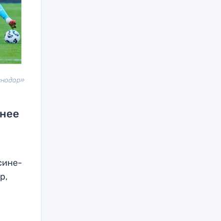
снодар»
жнее
 сине-
р,