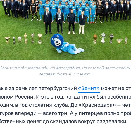
Зенит» опубликовал общую фотографию, на которой запечатлены
человек. Фото: ФК «Зенит»
ые за семь лет петербургский
«Зенит»
может не ст
оном России. И это в год, когда титул был особенн
одим, в год столетия клуба. До «Краснодара» — че
 туров впереди — всего три. А у питерцев полно про
бственных денег до скандалов вокруг раздевалки.