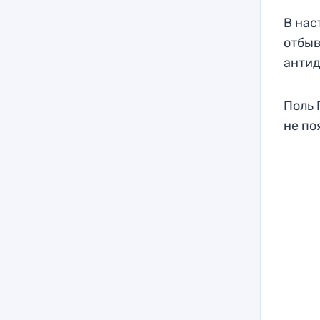
В нас
отбыв
антид
Поль 
не по