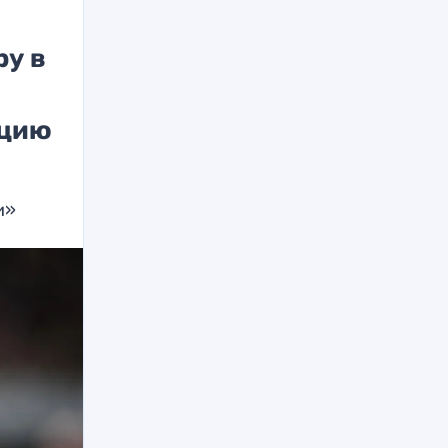
ру в
ацию
и»