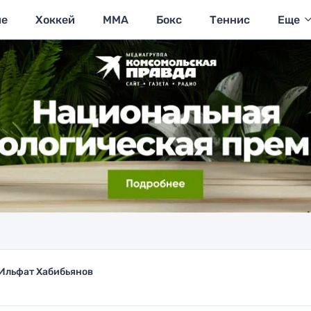
ие
Хоккей
MMA
Бокс
Теннис
Еще
Ильфат Хабибьянов