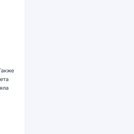
 Также
ета
няла