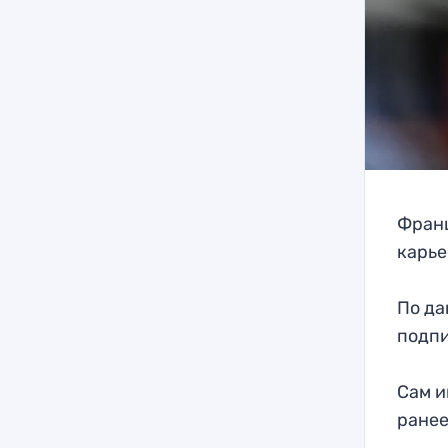
Франц
карье
По да
подпи
Сам и
ранее