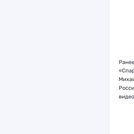
Ранее
«Спар
Миха
Росси
видео