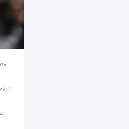
ить
риант
а,