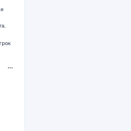
ая
та.
грок