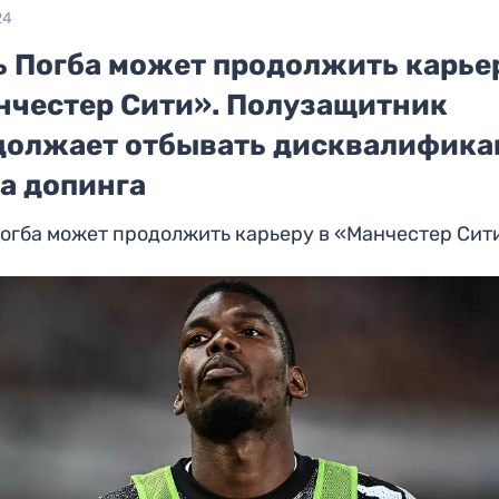
24
ь Погба может продолжить карье
нчестер Сити». Полузащитник
должает отбывать дисквалифик
а допинга
огба может продолжить карьеру в «Манчестер Сит