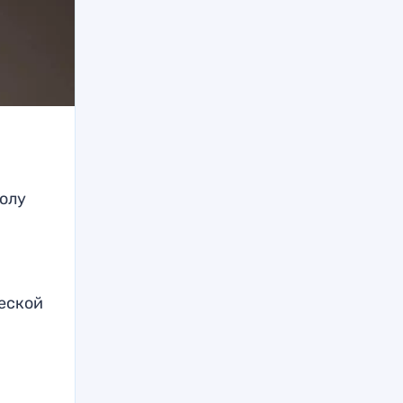
болу
ческой