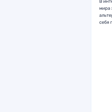
В инт
мира 
альте
себя 