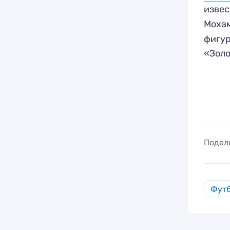
извес
Мохам
фигур
«Золо
Подел
Фут