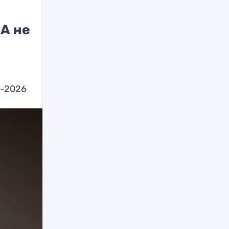
А не
М-2026