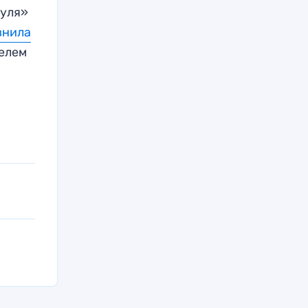
уля»
внила
телем