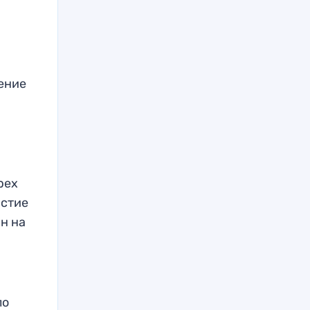
ение
рех
астие
н на
ло