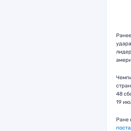
Ранее
удара
лидер
амери
Чемпи
стран
48 сб
19 ию
Ране 
поста