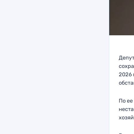
Депут
сохра
2026 
обста
По ее
неста
хозяй