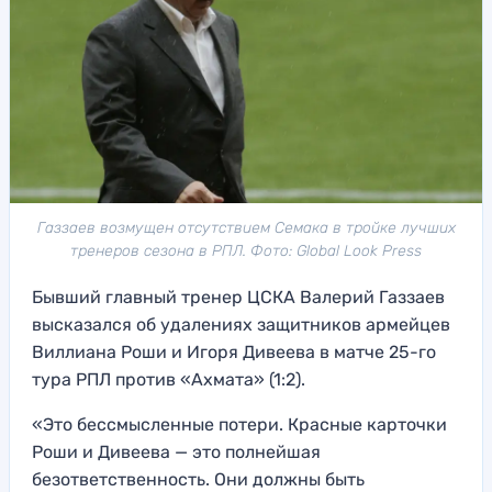
Газзаев возмущен отсутствием Семака в тройке лучших
тренеров сезона в РПЛ. Фото: Global Look Press
Бывший главный тренер ЦСКА Валерий Газзаев
высказался об удалениях защитников армейцев
Виллиана Роши и Игоря Дивеева в матче 25-го
тура РПЛ против «Ахмата» (1:2).
«Это бессмысленные потери. Красные карточки
Роши и Дивеева — это полнейшая
безответственность. Они должны быть