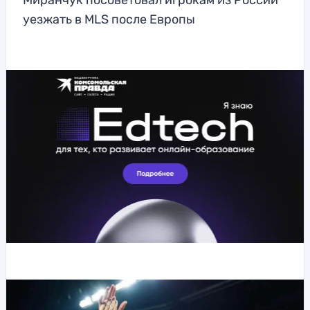
Миранчук посоветовал игрокам из России
уезжать в MLS после Европы