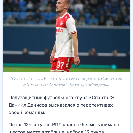
"Спартак" выглядел потерянными в первом тайме матча
с "Крыльями Советов". Фото: ФК «Спартак»
Полузащитник футбольного клуба «Спартак»
Даниил Денисов высказался о перспективах
своей команды.
После 12-ти туров РПЛ красно-белые занимают
шестое место в таблице, набрав 19 очков.