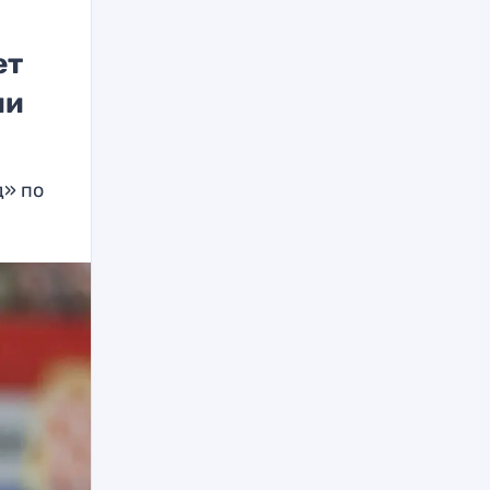
ет
ии
д» по