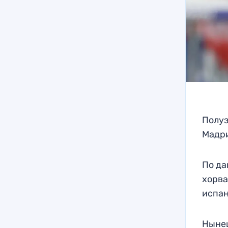
Полуз
Мадри
По да
хорва
испан
Нынеш