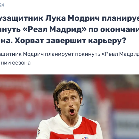
24
узащитник Лука Модрич планиру
инуть «Реал Мадрид» по окончан
на. Хорват завершит карьеру?
ащитник Модрич планирует покинуть «Реал Мадри
ании сезона