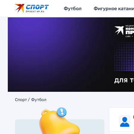
Футбол
Фигурное катан
Спорт
Футбол