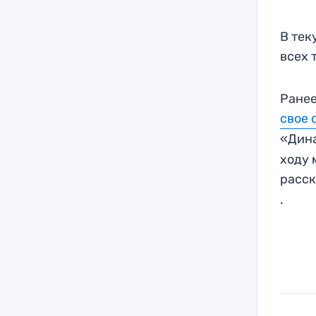
В тек
всех 
Ранее
свое 
«Дина
ходу 
расск
.