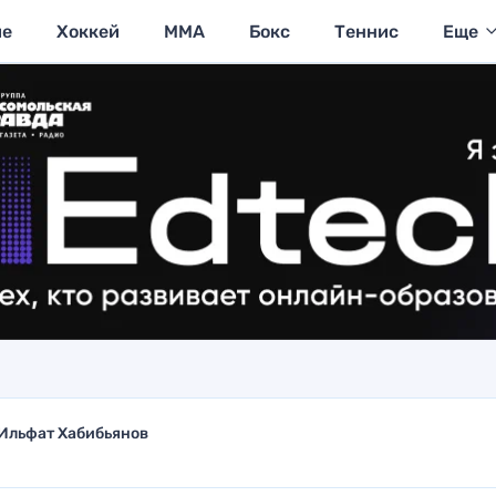
ие
Хоккей
MMA
Бокс
Теннис
Еще
Ильфат Хабибьянов