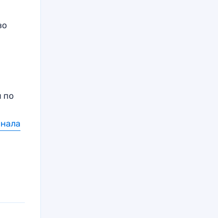
во
я по
анала