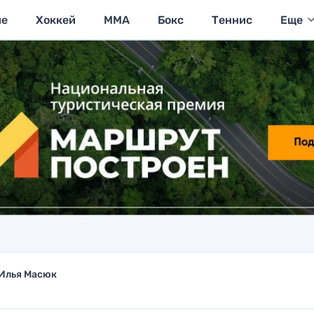
ие
Хоккей
MMA
Бокс
Теннис
Еще
Илья Масюк