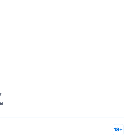
т
ры
18+