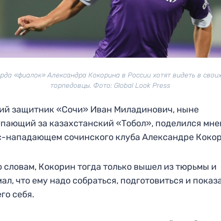
рда «фиалок» Александра Кокорина в России хотят видеть в своих
торпедовцы. Фото: Global Look Press
й защитник «Сочи» Иван Миладинович, ныне
пающий за казахстанский «Тобол», поделился мн
с-нападающем сочинского клуба Александре Коко
о словам, Кокорин тогда только вышел из тюрьмы и
ал, что ему надо собраться, подготовиться и показ
го себя.