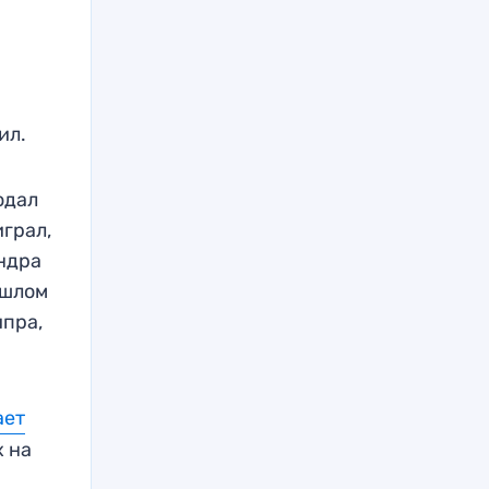
ил.
одал
грал,
андра
ошлом
ипра,
ает
х на