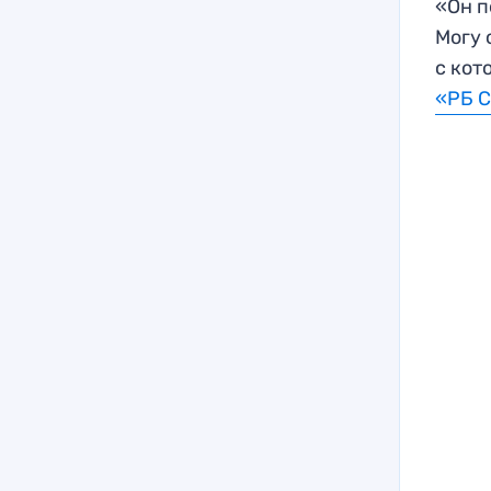
«Он п
Могу 
с кот
«РБ 