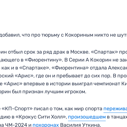
добавил, что про тюрьму с Кокориным никто не шут
ин отбыл срок за ряд драк в Москве. «Спартак» пр
ающего в «Фиорентину». В Серии А Кокорин не заи
 как и в «Спартаке». «Фиорентина» отдала Алекс
рский «Арис», где он и пребывает до сих пор. В пр
е «Арис» впервые в истории выиграл чемпионат К
орин был признан лучшим игроком.
 «КП-Спорт» писал о том, как мир спорта
пережив
дию в «Крокус Сити Холл»,
произошедшем
в танца
на ЧМ-2024 и
похоронах
Василия Уткина.