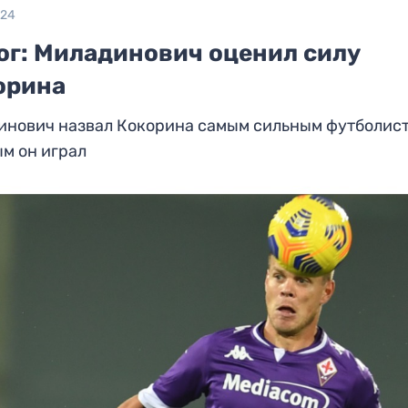
024
ог: Миладинович оценил силу
орина
инович назвал Кокорина самым сильным футболист
м он играл