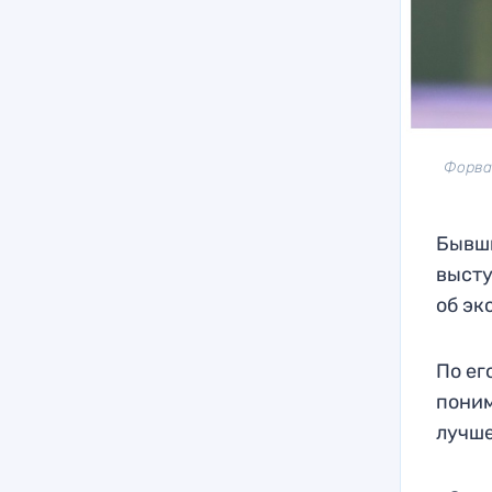
Форва
Бывши
высту
об эк
По ег
поним
лучше