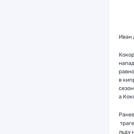
Иван 
Кокор
напад
равно
в кип
сезон
а Кок
Ранее
траге
льду 