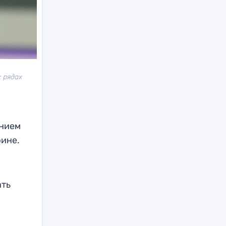
 рядах
ением
рине.
ать