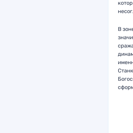
котор
несог
В зон
значи
сража
динам
именн
Станк
Богос
сформ