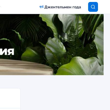
Джентельмен года