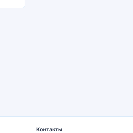
Контакты