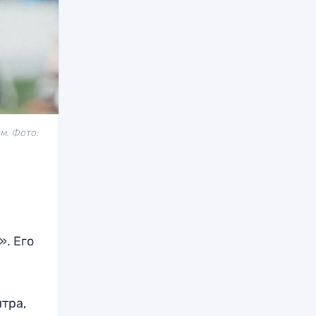
м. Фото:
». Его
тра,