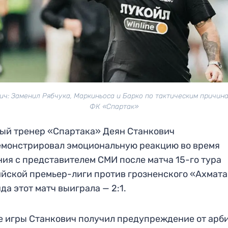
ич: Заменил Рябчука, Маркиньоса и Барко по тактическим причина
ФК «Спартак»
ый тренер «Спартака» Деян Станкович
монстрировал эмоциональную реакцию во время
ия с представителем СМИ после матча 15-го тура
йской премьер-лиги против грозненского «Ахмата
да этот матч выиграла — 2:1.
е игры Станкович получил предупреждение от арби