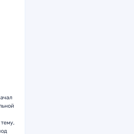
начал
льной
 тему,
под