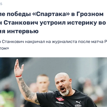
25
ле победы «Спартака» в Грозном
н Станкович устроил истерику во
мя интервью
 Станкович накричал на журналиста после матча 
том»