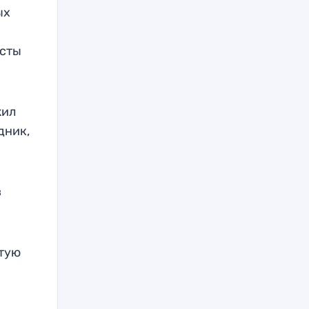
ых
исты
жил
дник,
в
стую