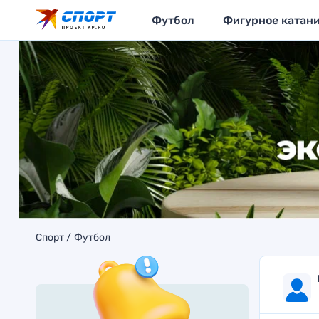
Футбол
Фигурное катан
Спорт
Футбол