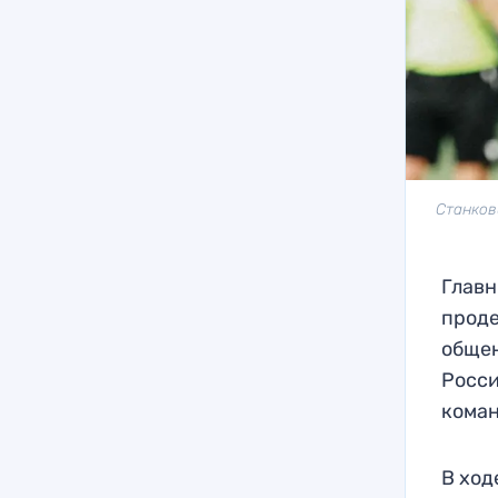
Станков
Главн
проде
общен
Росси
коман
В ход