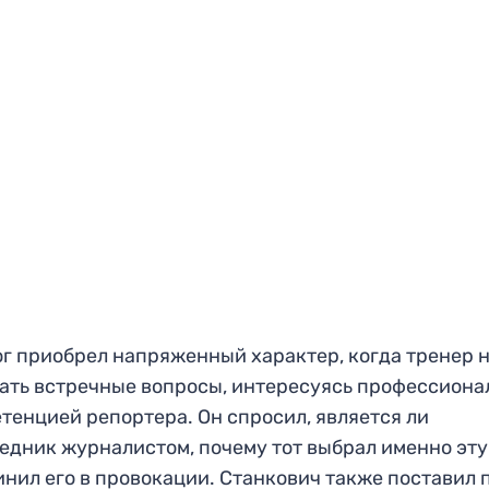
г приобрел напряженный характер, когда тренер 
ать встречные вопросы, интересуясь профессиона
тенцией репортера. Он спросил, является ли
едник журналистом, почему тот выбрал именно эту
инил его в провокации. Станкович также поставил 