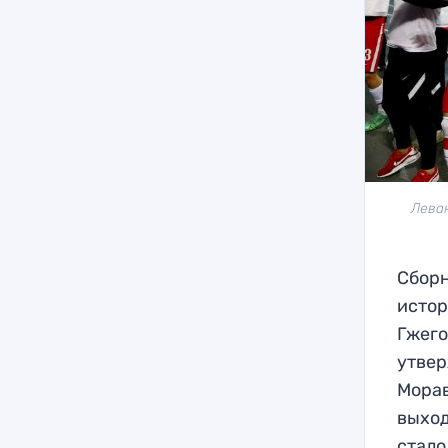
Лева
Сборн
истор
Гжего
утвер
Морав
выход
стало