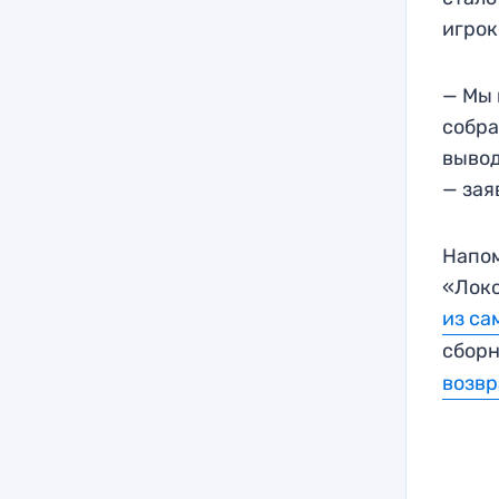
игрок
— Мы 
собра
вывод
— зая
Напом
«Локо
из са
сбор
возвр