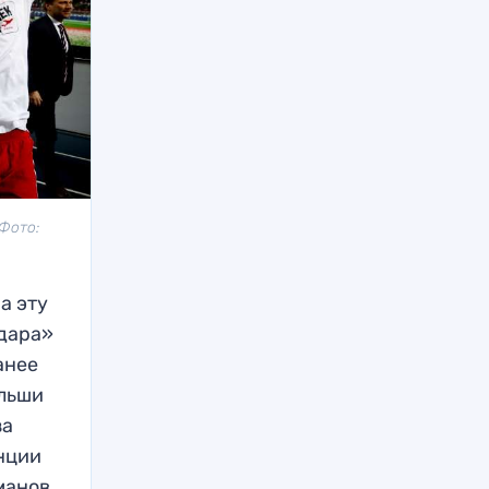
Фото:
а эту
дара»
анее
ольши
за
нции
рманов