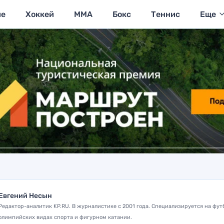
ие
Хоккей
MMA
Бокс
Теннис
Еще
Евгений Несын
Редактор-аналитик KP.RU. В журналистике с 2001 года. Специализируется на фут
олимпийских видах спорта и фигурном катании.