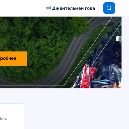
Джентельмен года
боле,