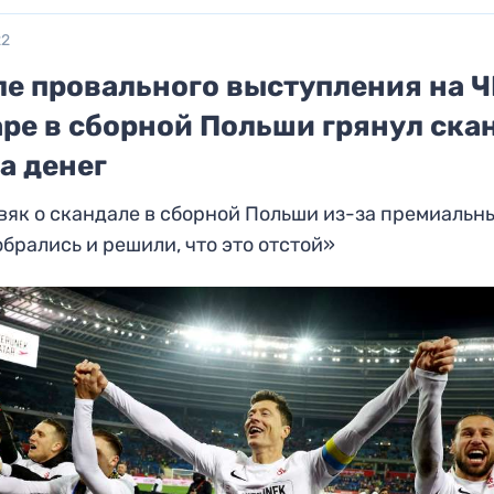
22
ле провального выступления на Ч
аре в сборной Польши грянул ска
а денег
як о скандале в сборной Польши из-за премиальн
брались и решили, что это отстой»