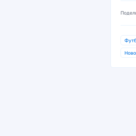
Подел
Фут
Ново