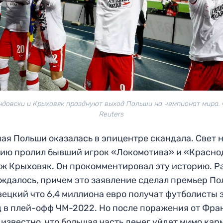
ндовски и Крыховяк празднуют выход Польши на чемпионат мира. 
Reuters
ая Польши оказалась в эпицентре скандала. Свет н
ию пролил бывший игрок «Локомотива» и «Красно
ж Крыховяк. Он прокомментировал эту историю. Р
ждалось, причем это заявление сделал премьер П
ецкий что 6,4 миллиона евро получат футболисты 
 в плей-офф ЧМ-2022. Но после поражения от Фра
 известно, что большая часть денег уйдет мимо ка