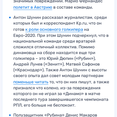
значимых повреждений. Марио Фернандес
полетит в Австрию
в составе команды.
Антон Шунин рассказал журналистам, среди
которых был и корреспондент Kp.ru, что он
готов
к роли основного голкипера
на
Евро-2020. При этом Шунин подчеркнул, что в
национальной команде среди вратарей
сложился отличный коллектив. Помимо
динамовца на сборе находится еще три
голкипера – это Юрий Дюпин («Рубин»),
Андрей Лунев («Зенит»), Матвей Сафонов
(«Краснодар»). Также Антон Шунин с высоты
своего опыта дал совет молодым партнерам
поменьше читать
то, что он них пишут, а также
признался что колено, из-за повреждения
которого он не играл за «Динамо» в матче
последнего тура завершившегося чемпионата
РПЛ, его больше не беспокоит.
Полузащитник «Рубина» Денис Макаров