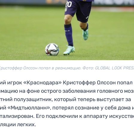
Кристоффер Олссон попал в реанимацию. Фото: GLOBAL LOOK PRES
й игрок «Краснодара» Кристоффер Олссон попал 
мацию на фоне острого заболевания головного моз
тний полузащитник, который теперь выступает за
ий «Мидтьюлланн», потерял сознание у себя дома 
тализирован. Его подключили к аппарату искусст
ляции легких.