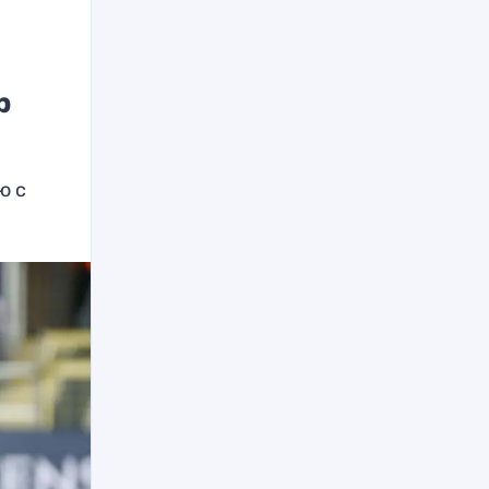
р
ю с