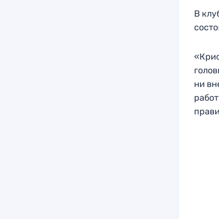
В клу
состо
«Крис
голов
ни вн
работ
прави