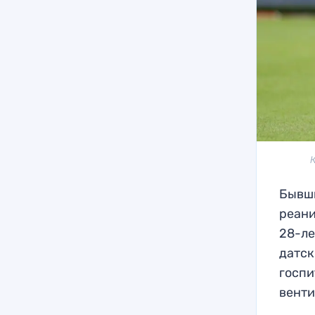
Бывши
реани
28-ле
датск
госпи
венти