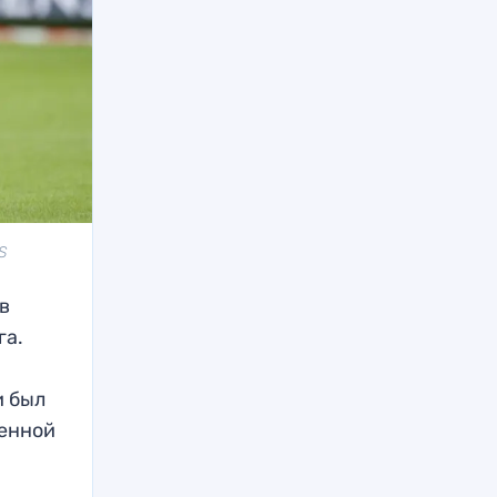
S
в
га.
и был
венной