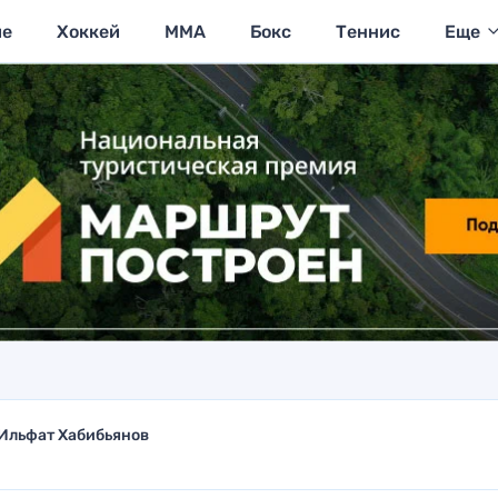
ие
Хоккей
MMA
Бокс
Теннис
Еще
Ильфат Хабибьянов