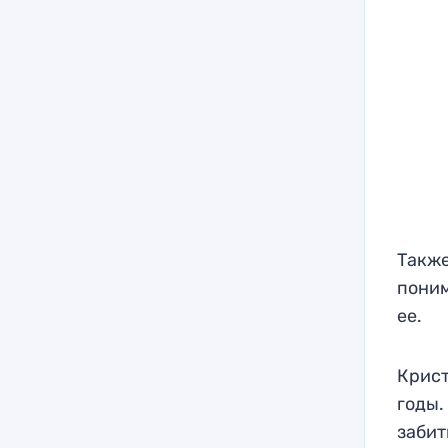
Также
поним
ее.
Крист
годы.
заби