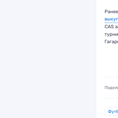
Ранее
выкуп
CAS 
турни
Гага
Подел
Фут