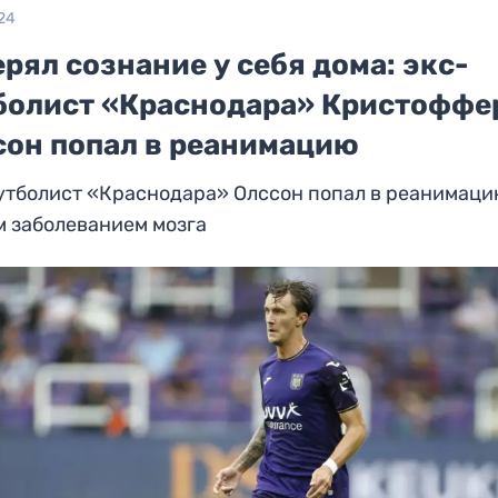
24
рял сознание у себя дома: экс-
болист «Краснодара» Кристоффе
сон попал в реанимацию
утболист «Краснодара» Олссон попал в реанимаци
м заболеванием мозга