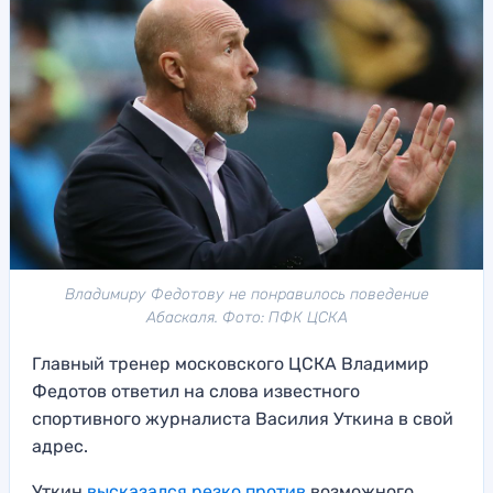
Владимиру Федотову не понравилось поведение
Абаскаля. Фото: ПФК ЦСКА
Главный тренер московского ЦСКА Владимир
Федотов ответил на слова известного
спортивного журналиста Василия Уткина в свой
адрес.
Уткин
высказался резко против
возможного