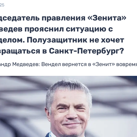
25
дседатель правления «Зенита»
ведев прояснил ситуацию с
делом. Полузащитник не хочет
вращаться в Санкт-Петербург?
ндр Медведев: Вендел вернется в «Зенит» воврем