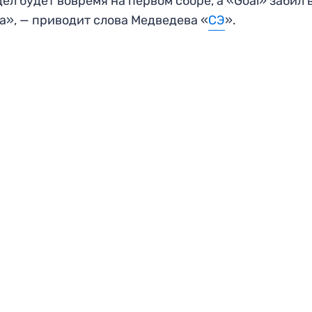
ел будет вовремя на первом сборе, а «Goal» забил 
а», — приводит слова Медведева «
СЭ
».