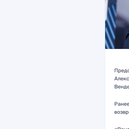
Предс
Алекс
Венд
Ранее
возвр