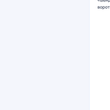
«Венд
ворот