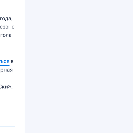
года,
сезоне
 гола
ться
в
орная
Ски».