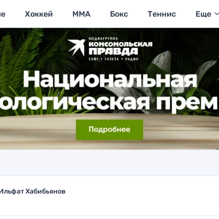
ие
Хоккей
MMA
Бокс
Теннис
Еще
Ильфат Хабибьянов