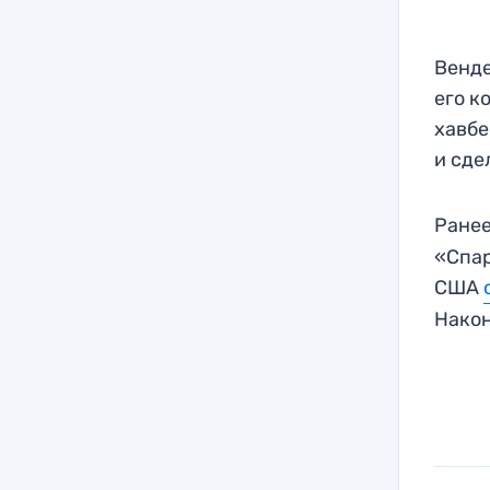
Венде
его к
хавбе
и сде
Ранее
«Спар
США
Након