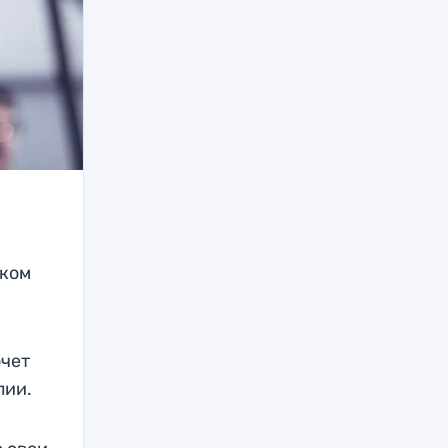
иком
очет
лии.