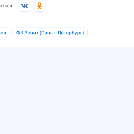
иться
бол
ФК Зенит (Санкт-Петербург)