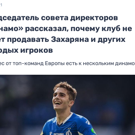
21
дседатель совета директоров
амо» рассказал, почему клуб не
т продавать Захаряна и других
одых игроков
с от топ-команд Европы есть к нескольким динам