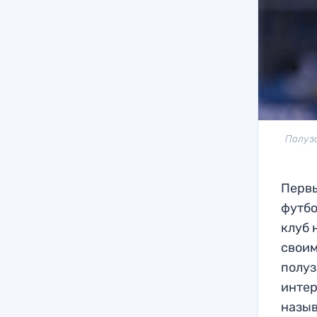
Полуз
Первы
футбо
клуб 
своим
полуз
интер
назыв