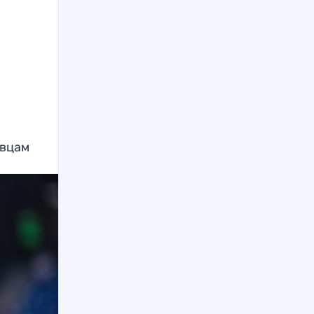
овцам