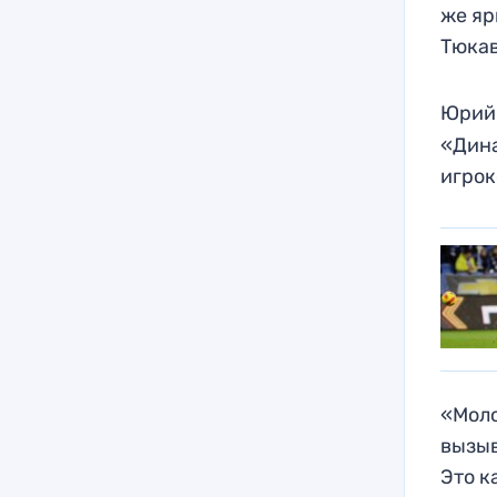
же яр
Тюка
Юрий
«Дина
игрок
«Моло
вызыв
Это к