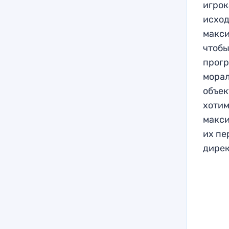
игрок
исход
макси
чтобы
прогр
морал
объек
хотим
макси
их пе
дирек