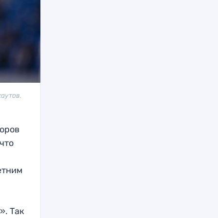
аутов.
торов
что
етним
». Так