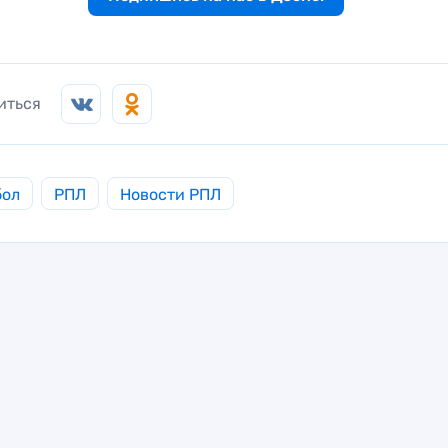
иться
бол
РПЛ
Новости РПЛ