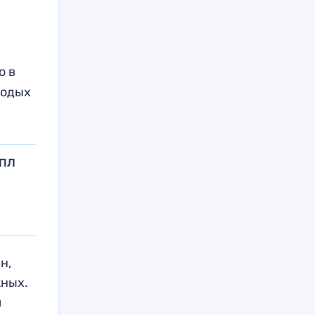
о в
лодых
РПЛ
н,
жных.
м