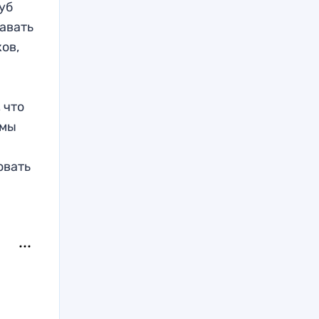
уб
давать
ов,
 что
 мы
овать