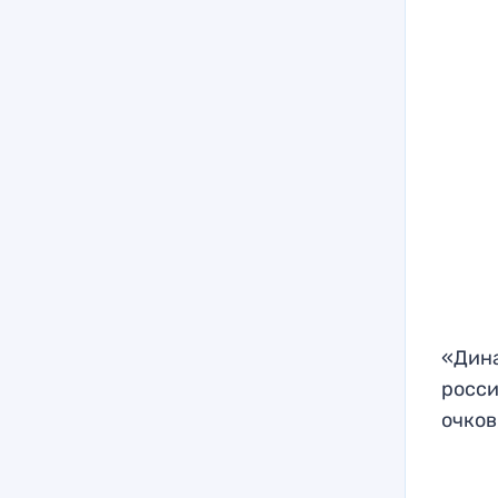
«Дина
росси
очков