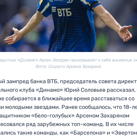
ащитник «Динамо» Арсен Захарян приковывает к себе внимание ск
Фото: Соцсети Арсена Захаряна
й зампред банка ВТБ, председатель совета дирек
льного клуба «Динамо» Юрий Соловьев рассказал, 
не собирается в ближайшее время расставаться со
и молодыми звездами. Ранее сообщалось, что 18-л
ащитником «бело-голубых» Арсеном Захаряном
есовался ряд зарубежных топ-команд. В их числе
ались такие команды, как «Барселона» и «Эвертон