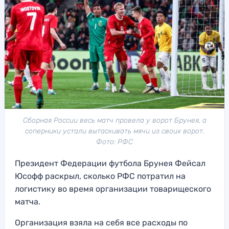
Сборная России весь матч провела у ворот Брунея, а
соперники устали вытаскивать мячи из своих ворот.
Фото: РФС
Президент Федерации футбола Брунея Фейсал
Юсофф раскрыл, сколько РФС потратил на
логистику во время организации товарищеского
матча.
Организация взяла на себя все расходы по