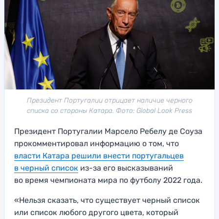
Президент Португалии отрицает наличие черного
списка со стороны Катара. Фото: Global Look Press
Президент Португалии Марсело Ребелу де Соуза
прокомментировал информацию о том, что
власти Катара решили внести португальцев
в черный список
из-за его высказываний
во время чемпионата мира по футболу 2022 года.
«Нельзя сказать, что существует черный список
или список любого другого цвета, который