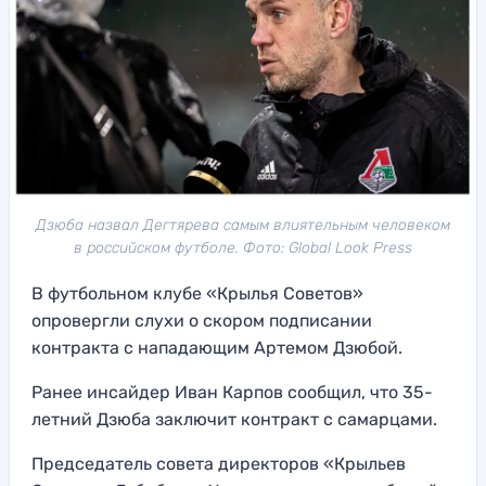
Дзюба назвал Дегтярева самым влиятельным человеком
в российском футболе. Фото: Global Look Press
В футбольном клубе «Крылья Советов»
опровергли слухи о скором подписании
контракта с нападающим Артемом Дзюбой.
Ранее инсайдер Иван Карпов сообщил, что 35-
летний Дзюба заключит контракт с самарцами.
Председатель совета директоров «Крыльев