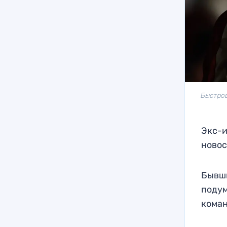
Быстров
Экс-и
новос
Бывши
подум
коман