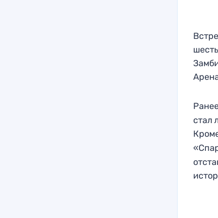
Встре
шесть
Замби
Арена
Ране
стал 
Кроме
«Спар
отста
истор