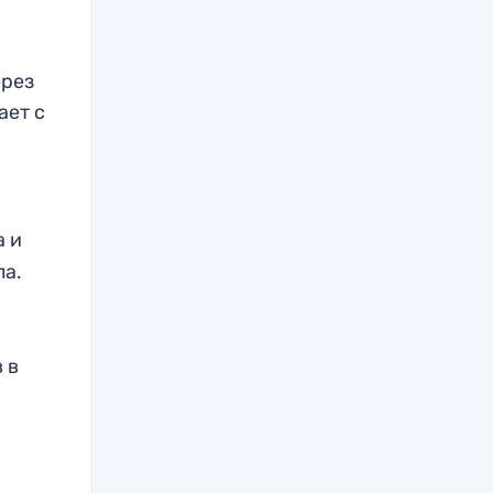
ерез
ает с
а и
ла.
 в