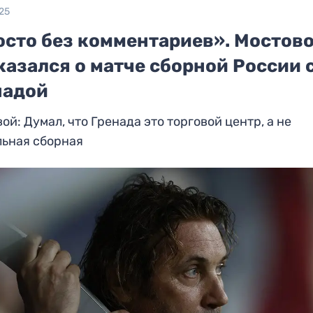
25
осто без комментариев». Мостов
азался о матче сборной России 
надой
ой: Думал, что Гренада это торговой центр, а не
льная сборная