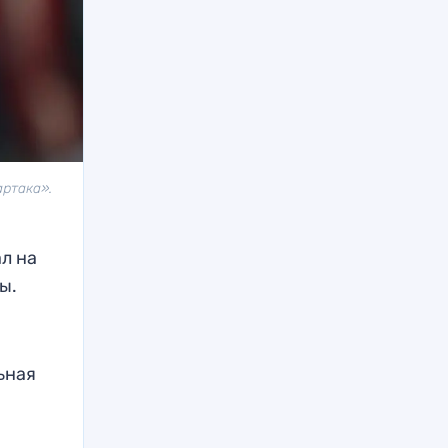
артака».
л на
ы.
льная