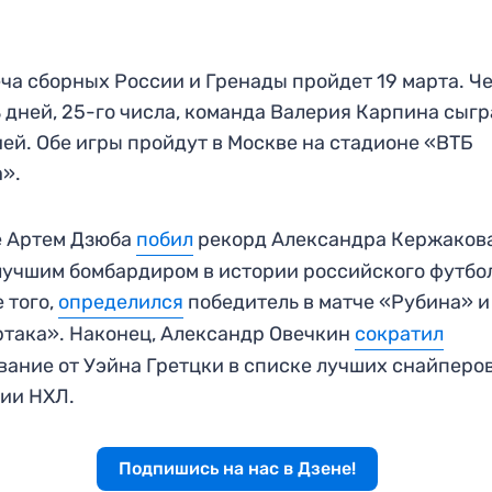
ча сборных России и Гренады пройдет 19 марта. Ч
 дней, 25-го числа, команда Валерия Карпина сыгр
ей. Обе игры пройдут в Москве на стадионе «ВТБ
».
е Артем Дзюба
побил
рекорд Александра Кержаков
лучшим бомбардиром в истории российского футбо
 того,
определился
победитель в матче «Рубина» и
така». Наконец, Александр Овечкин
сократил
вание от Уэйна Гретцки в списке лучших снайперов
ии НХЛ.
Подпишись на нас в Дзене!