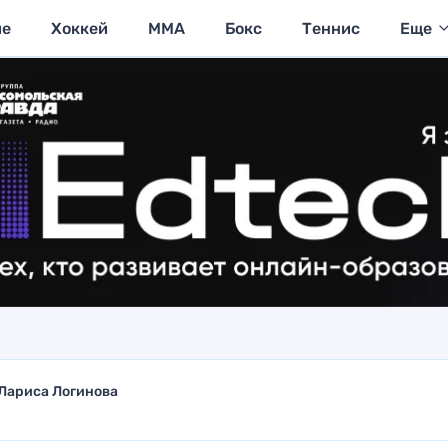
ие
Хоккей
MMA
Бокс
Теннис
Еще
Лариса Логинова