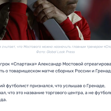
 считает, что Мостового можно назначить главным тренером «Сп
Фото: Global Look Press
грок «Спартака» Александр Мостовой отреагирова
ть о товарищеском матче сборных России и Гренад
й футболист признался, что услышав о Гренаде,
ал, что это название торгового центра, а не футбо
да.