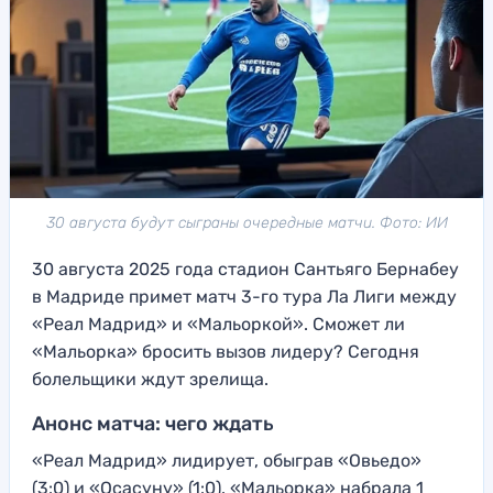
30 августа будут сыграны очередные матчи. Фото: ИИ
30 августа 2025 года стадион Сантьяго Бернабеу
в Мадриде примет матч 3-го тура Ла Лиги между
«Реал Мадрид» и «Мальоркой». Сможет ли
«Мальорка» бросить вызов лидеру? Сегодня
болельщики ждут зрелища.
Анонс матча: чего ждать
«Реал Мадрид» лидирует, обыграв «Овьедо»
(3:0) и «Осасуну» (1:0). «Мальорка» набрала 1