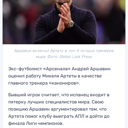
Аршавин включил Артету в топ-5 лучших тренеров
мира. Фото: Global Look Press
Экс-футболист «Арсенала» Андрей Аршавин
оценил работу Микеля Артеты в качестве
главного тренера «канониров».
Бывший игрок считает, что испанец входит в
пятерку лучших специалистов мира. Свою
позицию Аршавин аргументировал тем, что
Артета помог клубу выиграть АПЛ и дойти до
финала Лиги чемпионов.