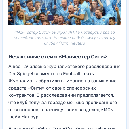
«Манчестер Сити» выиграл АПЛ в четвертый раз за
последние пять лет. Но какие победы могут отнять у
клуба? Фото: Reuters
Незаконные схемы «Манчестер Сити»
А все началось с журналистского расследования
Der Spiegel совместно с Football Leaks.
Журналисты обратили внимание на завышение
средств «Сити» от своих спонсорских
контрактов. В расследовании предполагается,
что клуб получал гораздо меньше прописанного
от спонсоров, а разницу гасил владелец «МС»
шейх Мансур.
Еще один «лайфхак» от «Сити» — трансферы и