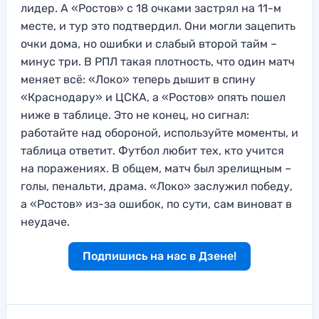
лидер. А «Ростов» с 18 очками застрял на 11-м
месте, и тур это подтвердил. Они могли зацепить
очки дома, но ошибки и слабый второй тайм –
минус три. В РПЛ такая плотность, что один матч
меняет всё: «Локо» теперь дышит в спину
«Краснодару» и ЦСКА, а «Ростов» опять пошел
ниже в таблице. Это не конец, но сигнал:
работайте над обороной, используйте моменты, и
таблица ответит. Футбол любит тех, кто учится
на поражениях. В общем, матч был зрелищным –
голы, пенальти, драма. «Локо» заслужил победу,
а «Ростов» из-за ошибок, по сути, сам виноват в
неудаче.
Подпишись на нас в Дзене!