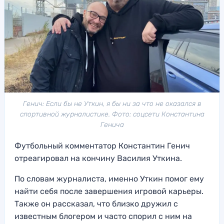
Генич: Если бы не Уткин, я бы ни за что не оказался в
спортивной журналистике. Фото: соцсети Константина
Генича
Футбольный комментатор Константин Генич
отреагировал на кончину Василия Уткина.
По словам журналиста, именно Уткин помог ему
найти себя после завершения игровой карьеры.
Также он рассказал, что близко дружил с
известным блогером и часто спорил с ним на