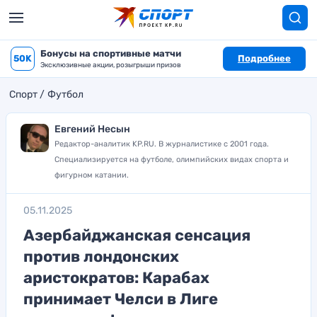
Бонусы на спортивные матчи
50K
Подробнее
Эксклюзивные акции, розыгрыши призов
Спорт
Футбол
Евгений Несын
Редактор-аналитик KP.RU. В журналистике с 2001 года.
Специализируется на футболе, олимпийских видах спорта и
фигурном катании.
05.11.2025
Азербайджанская сенсация
против лондонских
аристократов: Карабах
принимает Челси в Лиге