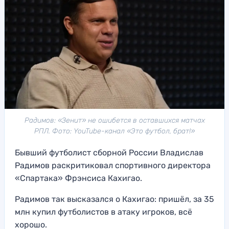
Радимов: «Зенит» не ошибется в оставшихся матчах
РПЛ. Фото: YouTube-канал «Это футбол, брат!»
Бывший футболист сборной России Владислав
Радимов раскритиковал спортивного директора
«Спартака» Фрэнсиса Кахигао.
Радимов так высказался о Кахигао: пришёл, за 35
млн купил футболистов в атаку игроков, всё
хорошо.