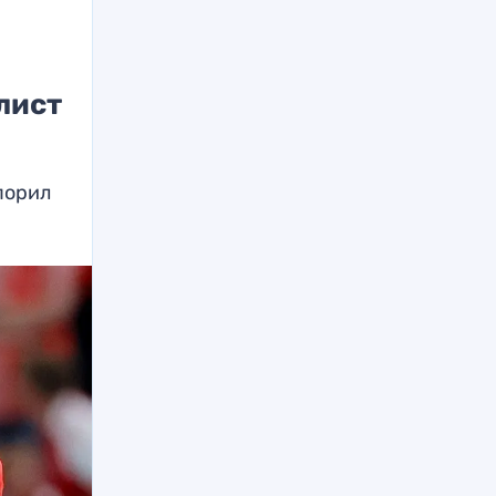
лист
порил