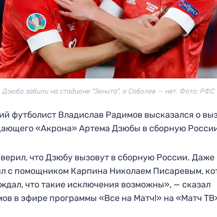
Дзюба забили на стадионе "Зенита", а Соболев — нет. Фото: РФС
й футболист Владислав Радимов высказался о вы
ающего «Акрона» Артема Дзюбы в сборную России
 верил, что Дзюбу вызовут в сборную России. Даже
л с помощником Карпина Николаем Писаревым, к
ждал, что такие исключения возможны», — сказал
ов в эфире программы «Все на Матч!» на «Матч ТВ