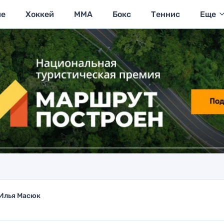
ие
Хоккей
MMA
Бокс
Теннис
Еще
Илья Масюк