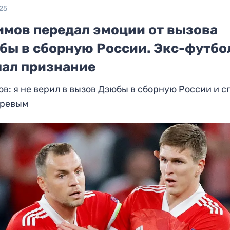
25
имов передал эмоции от вызова
бы в сборную России. Экс-футбо
лал признание
в: я не верил в вызов Дзюбы в сборную России и с
аревым