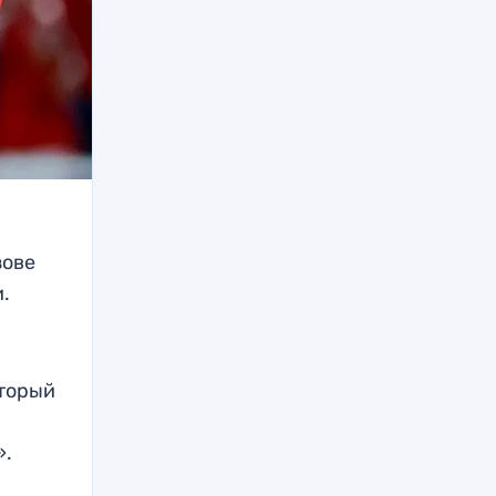
зове
.
оторый
».