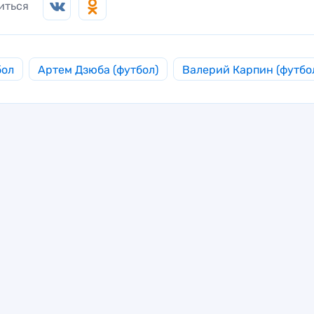
иться
бол
Артем Дзюба (футбол)
Валерий Карпин (футбо