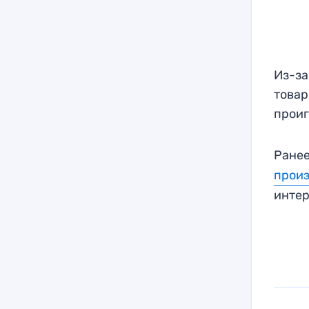
Из-за
товар
проиг
Ранее
прои
интер