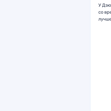
У Дзю
со вр
лучше