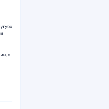
сугубо
ия
ии, о