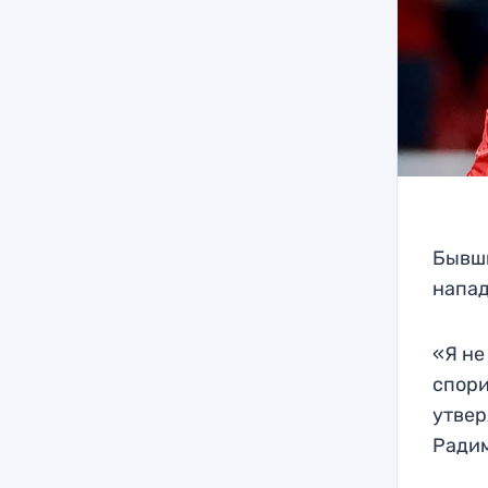
Бывши
напад
«Я не
спори
утвер
Радим