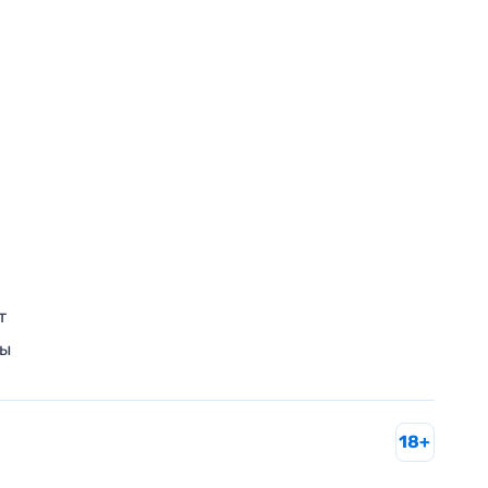
т
ры
18+