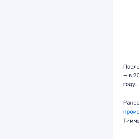
После
— в 2
году.
Ранее
прои
Тимм