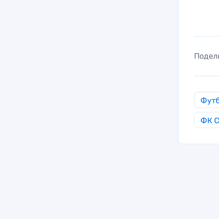
Подел
Фут
ФК С