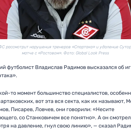
С рассмотрит нарушения тренеров «Спартака» и удаление Суто
матче с «Ростовом». Фото: Global Look Press
й футболист Владислав Радимов высказался об и
така».
кой-то момент большинство специалистов, особен
артаковских, вот эта вся секта, как их называют, М
ов, Писарев, Ловчев, они говорили: «Несите
ющего, со Станковичем все понятно». А он смотрел
тря на давление, гнул свою линию», — сказал Рад