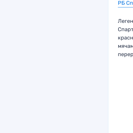
РБ С
Леген
Спарт
красн
мячам
пере