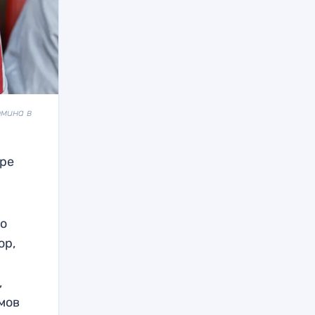
рмина в
гре
но
ор,
,
имов