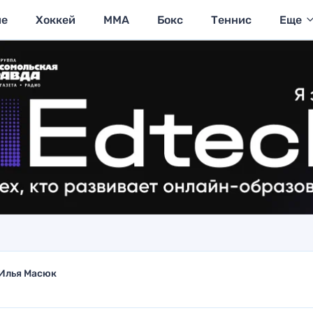
ие
Хоккей
MMA
Бокс
Теннис
Еще
Илья Масюк