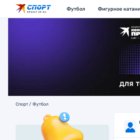
Футбол
Фигурное катан
Спорт
Футбол