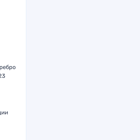
еребро
23
дии