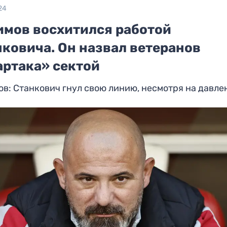
24
имов восхитился работой
нковича. Он назвал ветеранов
артака» сектой
в: Станкович гнул свою линию, несмотря на давле