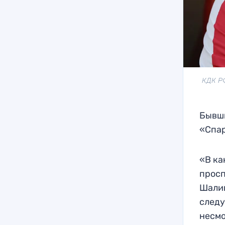
КДК РФ
Бывши
«Спар
«В ка
просп
Шалим
следу
несмо