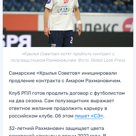
«Крылья Советов» хотят продлить контракт с
полузащитником Рахмановичем. Фото: Global Look Press
Самарские «Крылья Советов» инициировали
продление контракта с Амаром Рахмановичем.
Клуб РПЛ готов продлить договор с футболистом
на два сезона. Сам полузащитник выражает
ответное желание продолжить карьеру в
российском клубе. Об этом
пишет «СЭ»
.
32-летний Рахманович защищает цвета
самарской команды с осени 2022 года. В