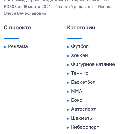
Роскомнадзором, свидетельство серия Эл № ФС77-
80505 от 15 марта 2021 г. Главный редактор — Носова
Олеся Вячеславовна.
О проекте
Категории
Реклама
Футбол
Хоккей
Фигурное катание
Теннис
Баскетбол
MMA
Бокс
Автоспорт
Шахматы
Киберспорт