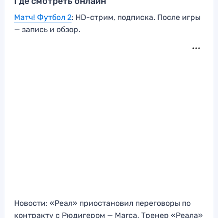
Где смотреть онлайн
Матч! Футбол 2
: HD-стрим, подписка. После игры
— запись и обзор.
Новости: «Реал» приостановил переговоры по
контракту с Рюдигером — Marca, Тренер «Реала»