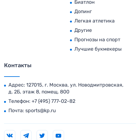
Биатлон
Допинг
Легкая атлетика
Другие
Прогнозы на спорт
Лучшие букмекеры
Контакты
Адрес: 127015, г. Москва, ул. Новодмитровская,
д. 2Б, этаж 8, помещ. 800
Телефон:
+7 (495) 777-02-82
Почта:
sports@kp.ru