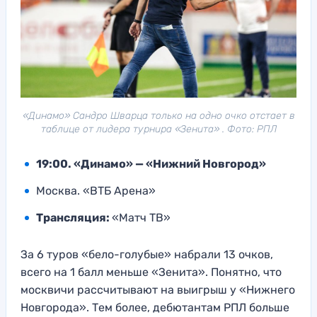
«Динамо» Сандро Шварца только на одно очко отстает в
таблице от лидера турнира «Зенита» . Фото: РПЛ
19:00. «Динамо» — «Нижний Новгород»
Москва. «ВТБ Арена»
Трансляция:
«Матч ТВ»
За 6 туров «бело-голубые» набрали 13 очков,
всего на 1 балл меньше «Зенита». Понятно, что
москвичи рассчитывают на выигрыш у «Нижнего
Новгорода». Тем более, дебютантам РПЛ больше