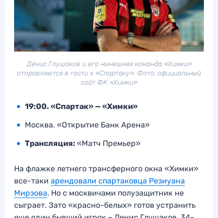
Денис Глушаков и его нынешняя команда «Химки»
отправляются в гости к «Спартаку». Фото: официальный
сайт ФК «Химки»
19:00. «Спартак» — «Химки»
Москва. «Открытие Банк Арена»
Трансляция:
«Матч Премьер»
На флажке летнего трансферного окна «Химки»
все-таки
арендовали спартаковца Резиуана
Мирзова
. Но с москвичами полузащитник не
сыграет. Зато «красно-белых» готов устранить
еще один бывший игрок – Денис Глушаков. 34-