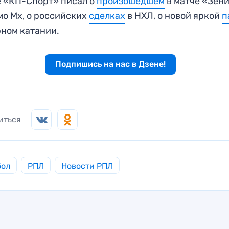
 «КП-Спорт» писал о
произошедшем
в матче «Зен
о Мх, о российских
сделках
в НХЛ, о новой яркой
п
ном катании.
Подпишись на нас в Дзене!
иться
бол
РПЛ
Новости РПЛ