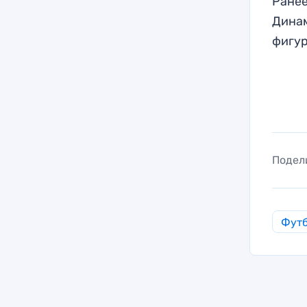
Ранее
Динам
фигур
Подел
Фут