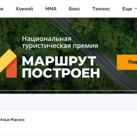
ие
Хоккей
MMA
Бокс
Теннис
Еще
Илья Масюк