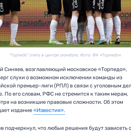
"Торпедо" опять в центре скандала. Фото: ФК «Торпедо».
й Синяев, возглавляющий московское «Торпедо»,
ерг слухи о возможном исключении команды из
йской премьер-лиги (РПЛ) в связи с уголовным де
е. По его словам, РФС не стремится к таким мерам,
тря на возникшие правовые сложности. Об этом
щает издание
«Известия».
в подчеркнул, что любые решения будут зависеть 