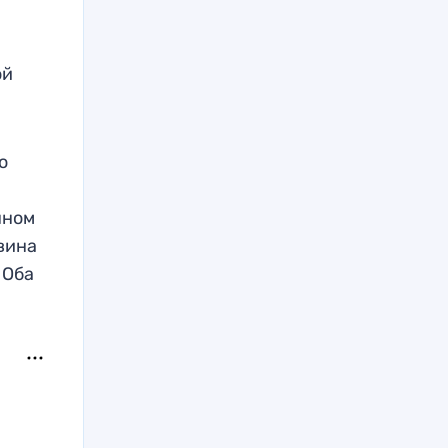
ой
о
нном
 вина
 Оба