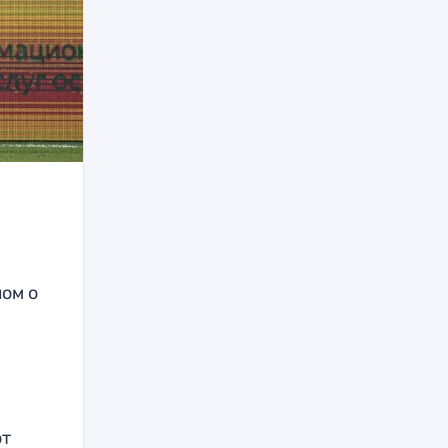
лом о
от