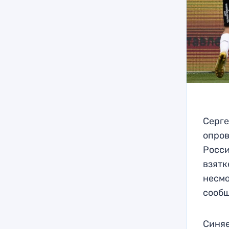
Серге
опров
Росси
взятк
несмо
сооб
Синяе