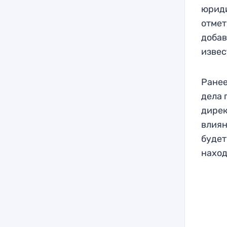
юриди
отмет
добав
извес
Ранее
дела 
дирек
влиян
будет
наход