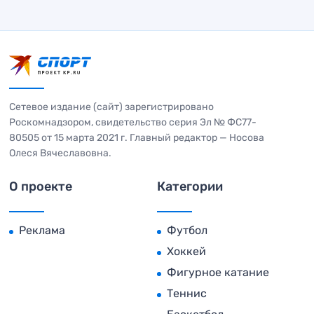
Сетевое издание (сайт) зарегистрировано
Роскомнадзором, свидетельство серия Эл № ФС77-
80505 от 15 марта 2021 г. Главный редактор — Носова
Олеся Вячеславовна.
О проекте
Категории
Реклама
Футбол
Хоккей
Фигурное катание
Теннис