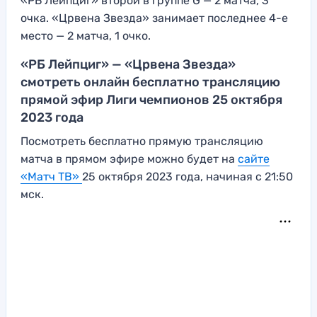
«РБ Лейпциг» второй в группе G — 2 матча, 3
очка. «Црвена Звезда» занимает последнее 4-е
место — 2 матча, 1 очко.
«РБ Лейпциг» — «Црвена Звезда»
смотреть онлайн бесплатно трансляцию
прямой эфир Лиги чемпионов 25 октября
2023 года
Посмотреть бесплатно прямую трансляцию
матча в прямом эфире можно будет на
сайте
«Матч ТВ»
25 октября 2023 года, начиная с 21:50
мск.