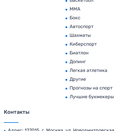
Баскетбол
MMA
Бокс
Автоспорт
Шахматы
Киберспорт
Биатлон
Допинг
Легкая атлетика
Другие
Прогнозы на спорт
Лучшие букмекеры
Контакты
Адрес: 127015, г. Москва, ул. Новодмитровская,