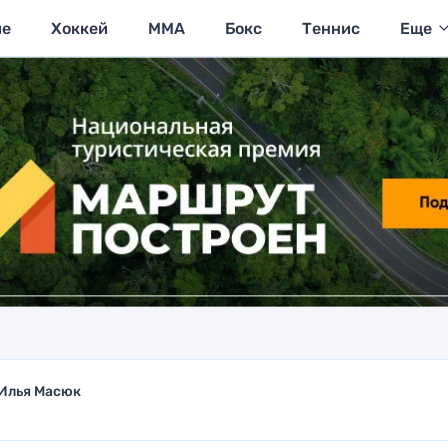
ие
Хоккей
MMA
Бокс
Теннис
Еще
Илья Масюк