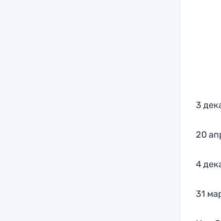
3 дек
20 ап
4 дек
31 ма