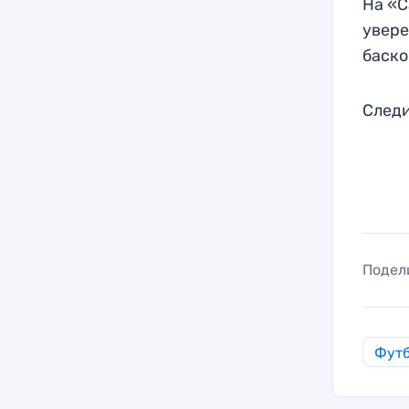
На «С
увере
баско
Следи
Подел
Фут