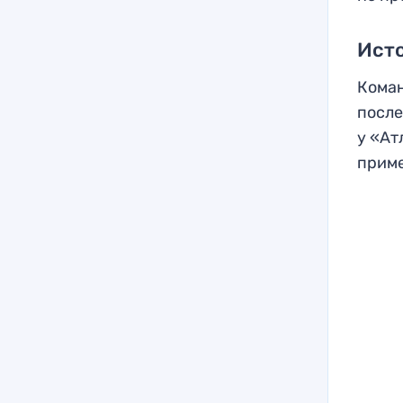
Ист
Коман
после
у «Ат
приме