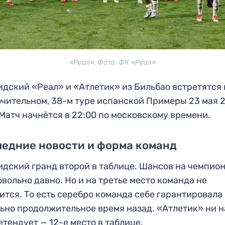
«Реал». Фото: ФК «Реал»
дский «Реал» и «Атлетик» из Бильбао встретятся 
чительном, 38-м туре испанской Примеры 23 мая 
 Матч начнётся в 22:00 по московскому времени.
едние новости и форма команд
дский гранд второй в таблице. Шансов на чемпио
овольно давно. Но и на третье место команда не
ится. То есть серебро команда себе гарантировала
ьно продолжительное время назад. «Атлетик» ни н
етендует — 12-е место в таблице.