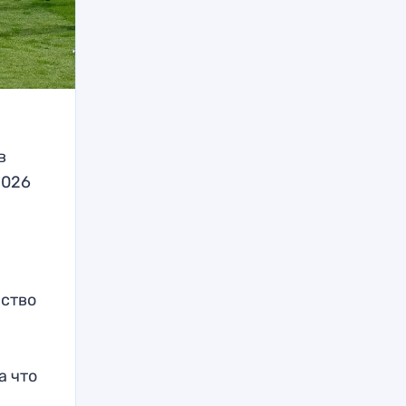
в
2026
нство
а что