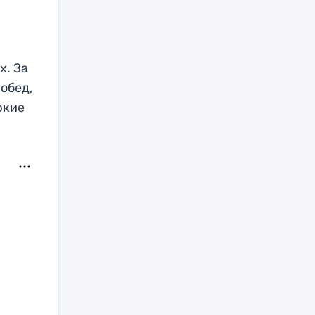
х. За
побед,
ркие