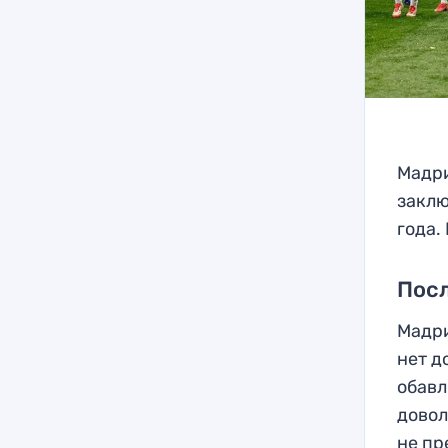
Мадри
заклю
года.
Посл
Мадри
нет д
обавл
довол
не пр