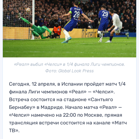
«Реал» выбил «Челси» в 1/4 финала Лиги чемпионов.
Фото: Global Look Press
Сегодня, 12 апреля, в Испании пройдет матч 1/4
финала Лиги чемпионов «Реал» — «Челси».
Встреча состоится на стадионе «Сантьяго
Бернабеу» в Мадриде. Начало матча «Реал» —
«Челси» намечено на 22:00 по Москве, прямая
трансляция встречи состоится на канале «Матч
ТВ».