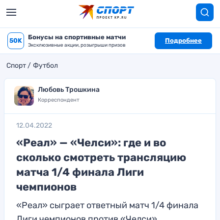
Бонусы на спортивные матчи
50K
Подробнее
Эксклюзивные акции, розыгрыши призов
Спорт
Футбол
Любовь Трошкина
Корреспондент
12.04.2022
«Реал» — «Челси»: где и во
сколько смотреть трансляцию
матча 1/4 финала Лиги
чемпионов
«Реал» сыграет ответный матч 1/4 финала
Лиги чемпионов против «Челси»