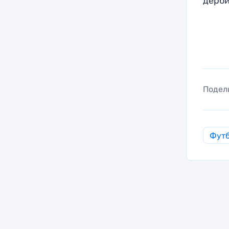
дерби
Подел
Фут