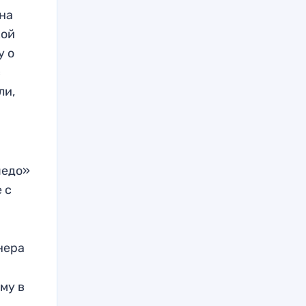
на
кой
у о
с
ли,
педо»
 с
енера
му в