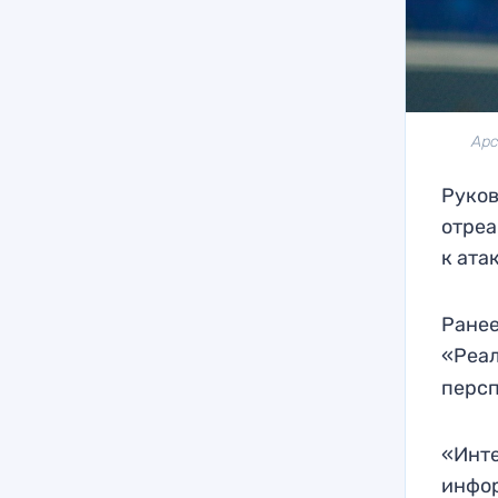
Арс
Руков
отреа
к ата
Ранее
«Реа
персп
«Инте
инфор