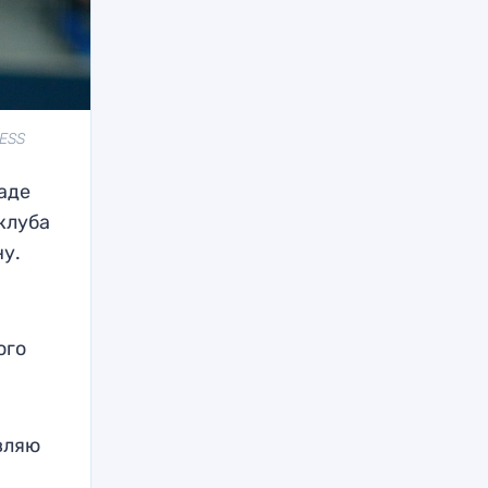
RESS
аде
клуба
у.
ого
вляю