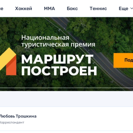
ие
Хоккей
MMA
Бокс
Теннис
Еще
Любовь Трошкина
Корреспондент