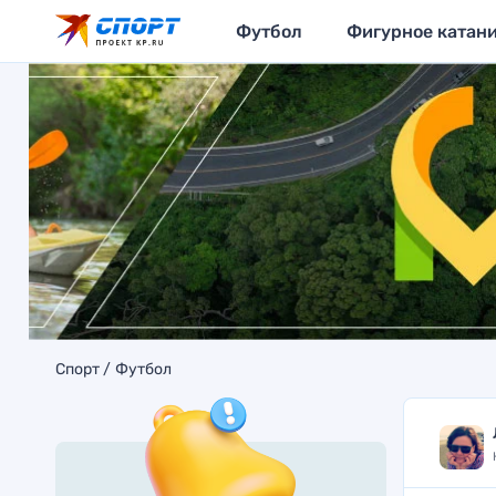
Футбол
Фигурное катан
Спорт
Футбол