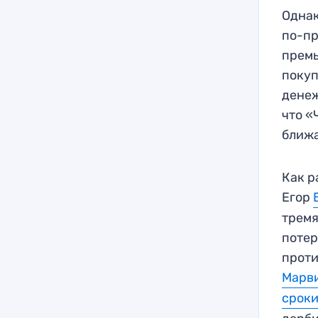
Однак
по-пр
премь
покуп
денеж
что «
ближ
Как р
Егор
тремя
потер
проти
Марв
сроки