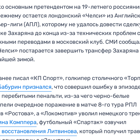
о основным претендентом на 19-летнего россияни
ежнему остается лондонский «Челси» из Английс
ер-лиги (АПЛ), которому не удалось довести сделк
ке Захаряна до конца из-за технических проблем 
ными переводами в московский клуб. СМИ сообща
Челси» постарается завершить трансфер Захаряна
айшей зимой.
анее писал «КП Спорт», голкипер столичного «Тор
Бабурин признался
, что совершил ошибку в эпизоде
 перебитыми пенальти, из-за чего черно-белые
пели очередное поражение в матче 8-го тура РПЛ
в «Ростова», а «Локомотив» уволил немецкого тр
ина Комппера
, футбольный «Спартак» озвучил
 восстановления Литвинова
, который получил трав