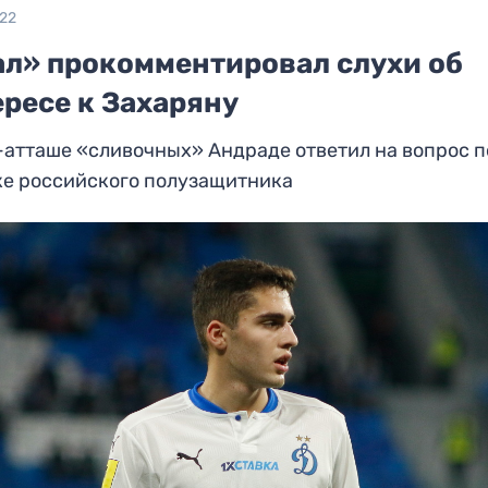
022
ал» прокомментировал слухи об
ересе к Захаряну
атташе «сливочных» Андраде ответил на вопрос п
ке российского полузащитника