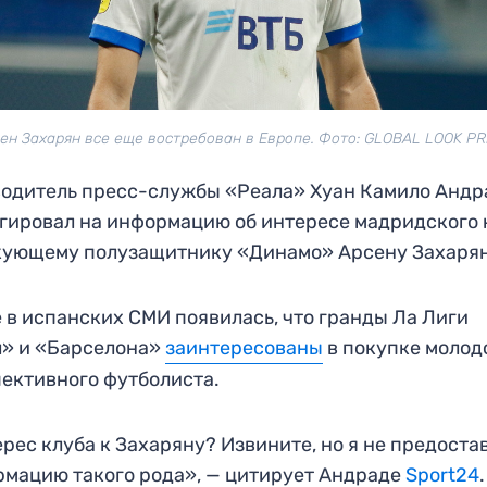
ен Захарян все еще востребован в Европе. Фото: GLOBAL LOOK P
одитель пресс-службы «Реала» Хуан Камило Андр
гировал на информацию об интересе мадридского 
кующему полузащитнику «Динамо» Арсену Захарян
 в испанских СМИ появилась, что гранды Ла Лиги
л» и «Барселона»
заинтересованы
в покупке молод
ективного футболиста.
рес клуба к Захаряну? Извините, но я не предоста
мацию такого рода», — цитирует Андраде
Sport24
.