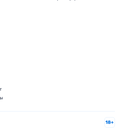
т
ры
18+