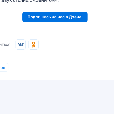
 двух столиц с «Зенитом».
Подпишись на нас в Дзене!
иться
бол