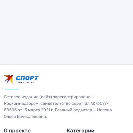
Сетевое издание (сайт) зарегистрировано
Роскомнадзором, свидетельство серия Эл № ФС77-
80505 от 15 марта 2021 г. Главный редактор — Носова
Олеся Вячеславовна.
О проекте
Категории