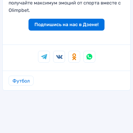
получайте максимум эмоций от спорта вместе с
Olimpbet.
Подпишись на нас в Дзене!
Футбол