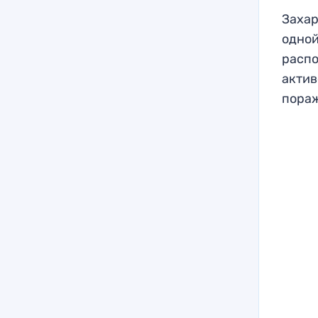
Захар
одной
распо
актив
пора