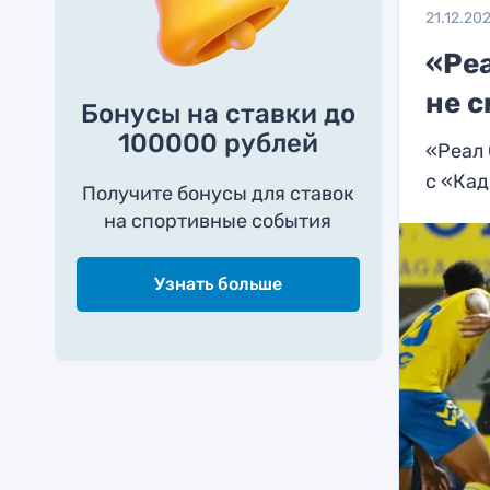
21.12.20
«Реа
не с
Бонусы на ставки до
100000 рублей
«Реал 
с «Ка
Получите бонусы для ставок
на спортивные события
Узнать больше