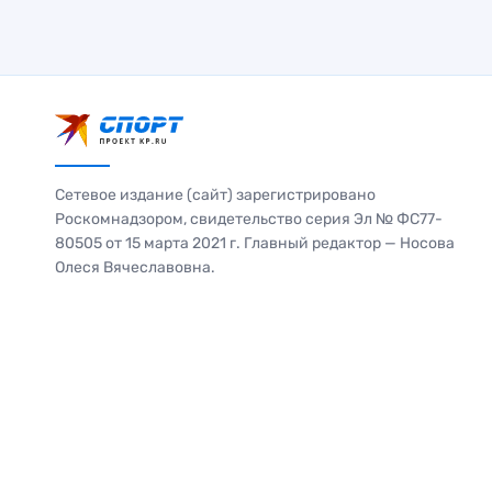
Сетевое издание (сайт) зарегистрировано
Роскомнадзором, свидетельство серия Эл № ФС77-
80505 от 15 марта 2021 г. Главный редактор — Носова
Олеся Вячеславовна.