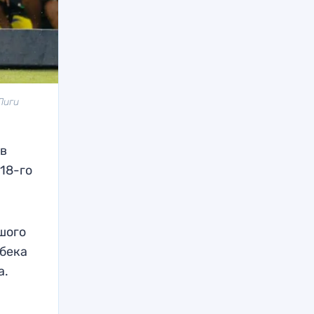
Лиги
 в
 18-го
шого
вбека
а.