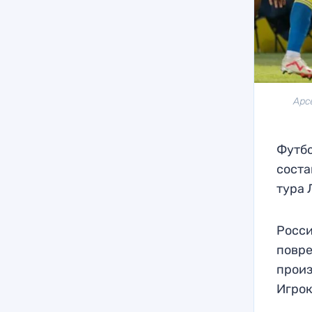
Арс
Футбо
соста
тура 
Росси
повре
произ
Игрок