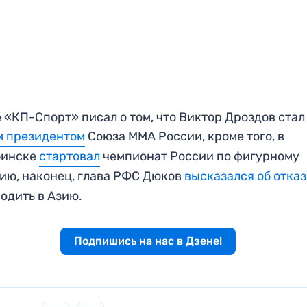
 «КП-Спорт» писал о том, что Виктор Дроздов стал
м президентом
Союза ММА России, кроме того, в
бинске
стартовал
чемпионат России по фигурному
ию, наконец, глава РФС Дюков
высказался об отка
одить в Азию.
Подпишись на нас в Дзене!