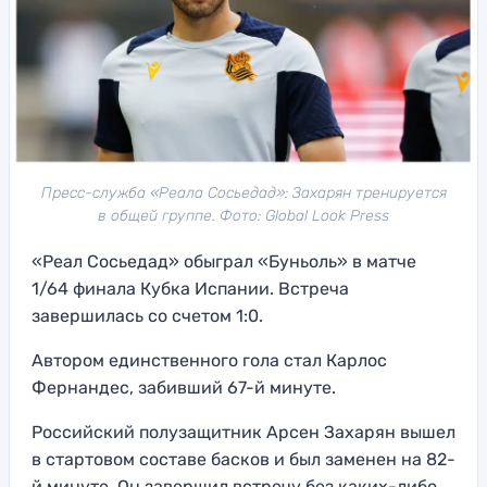
Пресс-служба «Реала Сосьедад»: Захарян тренируется
в общей группе. Фото: Global Look Press
«Реал Сосьедад» обыграл «Буньоль» в матче
1/64 финала Кубка Испании. Встреча
завершилась со счетом 1:0.
Автором единственного гола стал Карлос
Фернандес, забивший 67-й минуте.
Российский полузащитник Арсен Захарян вышел
в стартовом составе басков и был заменен на 82-
й минуте. Он завершил встречу без каких-либо