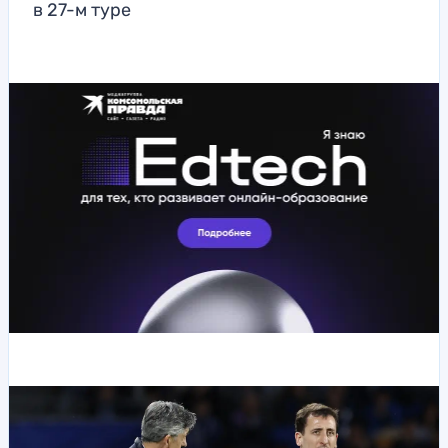
в 27-м туре