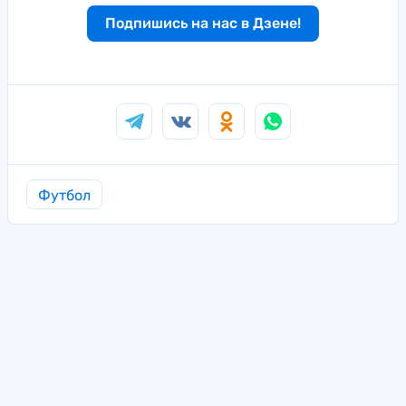
Подпишись на нас в Дзене!
Футбол