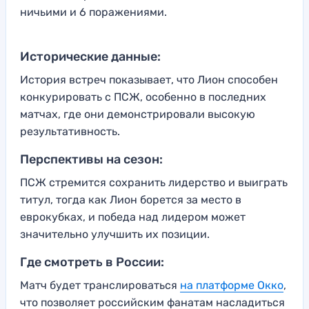
ничьими и 6 поражениями.
Исторические данные:
История встреч показывает, что Лион способен
конкурировать с ПСЖ, особенно в последних
матчах, где они демонстрировали высокую
результативность.
Перспективы на сезон:
ПСЖ стремится сохранить лидерство и выиграть
титул, тогда как Лион борется за место в
еврокубках, и победа над лидером может
значительно улучшить их позиции.
Где смотреть в России:
Матч будет транслироваться
на платформе Окко
,
что позволяет российским фанатам насладиться