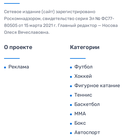
Сетевое издание (сайт) зарегистрировано
Роскомнадзором, свидетельство серия Эл № ФС77-
80505 от 15 марта 2021 г. Главный редактор — Носова
Олеся Вячеславовна.
О проекте
Категории
Реклама
Футбол
Хоккей
Фигурное катание
Теннис
Баскетбол
MMA
Бокс
Автоспорт