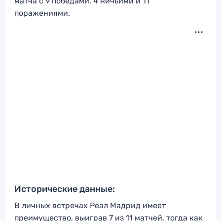
матча с 9 победами, 4 ничьими и 11
поражениями.
Исторические данные:
В личных встречах Реал Мадрид имеет
преимущество, выиграв 7 из 11 матчей, тогда как