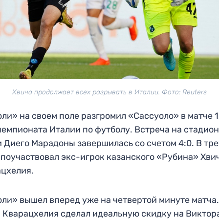
Хвича продолжает всех разрывать в Италии. Фото: Reuters
ли» на своем поле разгромил «Сассуоло» в матче 1
чемпионата Италии по футболу. Встреча на стадио
 Диего Марадоны завершилась со счетом 4:0. В тр
 поучаствовал экс-игрок казанского «Рубина» Хви
цхелия.
ли» вышел вперед уже на четвертой минуте матча
 Кварацхелия сделал идеальную скидку на Виктор