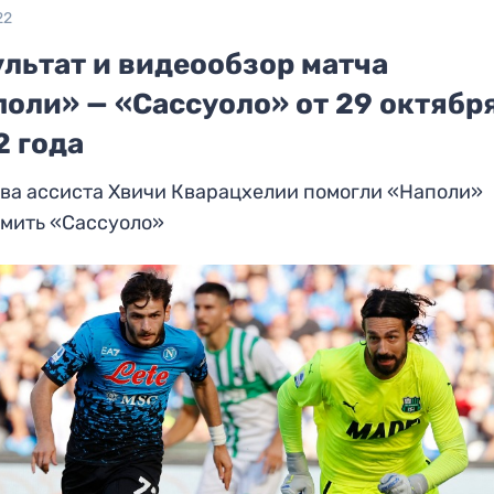
22
ультат и видеообзор матча
поли» — «Сассуоло» от 29 октябр
2 года
два ассиста Хвичи Кварацхелии помогли «Наполи»
омить «Сассуоло»