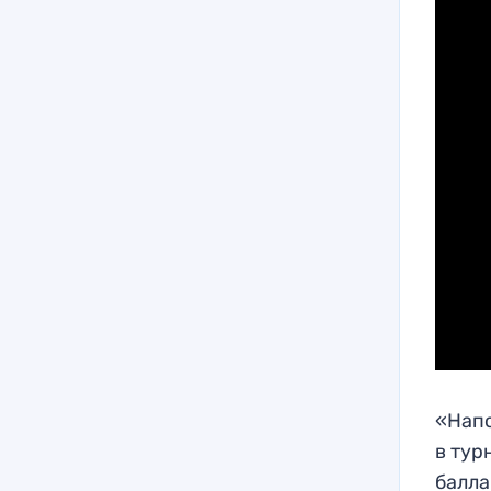
«Напо
в тур
балла