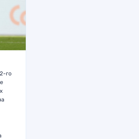
2-го
не
ех
ча
.
а