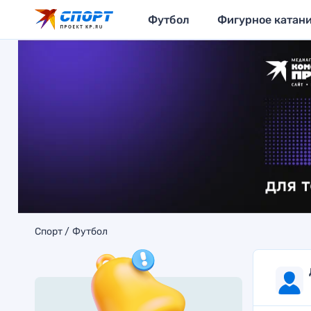
Футбол
Фигурное катан
Спорт
Футбол