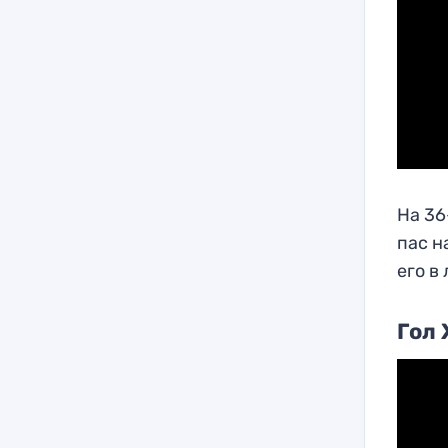
На 36
пас н
его в
Гол 