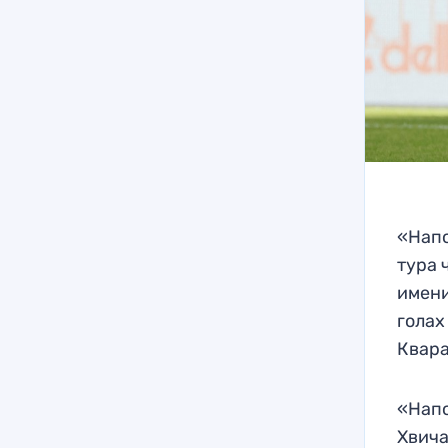
«Напо
тура 
имени
голах
Квара
«Напо
Хвича