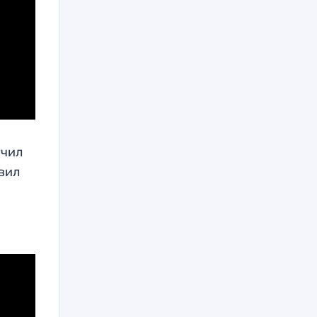
учил
вил