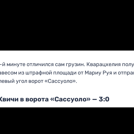
-й минуте отличился сам грузин. Кварацхелия пол
авесом из штрафной площади от Мариу Руя и отпра
 левый угол ворот «Сассуоло».
Хвичи в ворота «Сассуоло» — 3:0